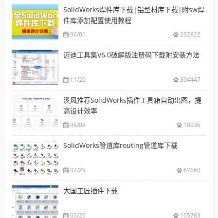
SolidWorks焊件库下载|铝型材库下载|附sw焊
件库添加配置使用教程
06/01
232822
迈迪工具集V6.0破解版注册码下载附安装方法
11/20
304447
溪风推荐SolidWorks插件工具箱自动出图，提
高设计效率
06/08
18936
SolidWorks管道库routing管道库下载
07/29
67660
大国工匠插件下载
06/26
105783