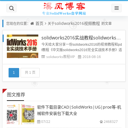
首页
solidworks2016视频教程
您现在的位置：
关于
的文章
solidworks2016实战教程solidworks2016视频教程PDF教程
今天给大家分享一份solidworks2016的视频教程和pd
f教程《中文版solidworks2016完全实战技术手册》适
用人群：SolidWorks初中级读者134个实战案例，30
solidworks教程VIP
2018-08-16
小时视频教学文件，17G相关素材文件。涵盖SolidW
orks 2016的各个方面技巧与实战。基础、机械设计、
产品设...
1
共 1 页
图文推荐
软件下载目录CAD|SolidWorks|UG|proe等-机
械软件安装包下载大全
07/22
2468327