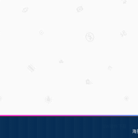
SW软件下载
S
海