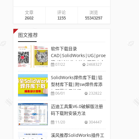
文章
评论
浏览
2602
1155
55343297
图文推荐
软件下载目录
CAD|SolidWorks|UG|proe
等-机械软件安装包下载大全
07/22
2468327
SolidWorks焊件库下载|铝
型材库下载|附sw焊件库添
加配置使用教程
06/01
232822
迈迪工具集V6.0破解版注册
码下载附安装方法
11/20
304447
溪风推荐SolidWorks插件工