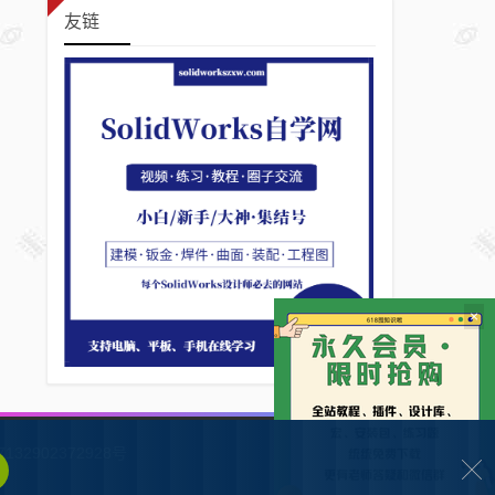
友链
×
132902372928号