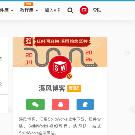
件库
教程库
加入VIP
登陆
还
，
可
论
溪风博客
管理员
溪风博客，汇集SolidWorks软件下载、插件安
装、SolidWorks视频教程、练习题一站式
SolidWorks自学网站。