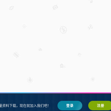
W教程下载
SW练习题
会员登录
鲁ICP备2021002287号-1鲁公网安备 37
量资料下载，现在就加入我们吧！
登录
注册
SW自学网
Z-BlogPHP
基于
搭建