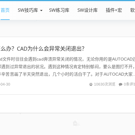
首页
SW技巧库
SW练习库
SW设计库
插件+宏
软
怎么办？CAD为什么会异常关闭退出？
d文件时往往会遇到cad奔溃异常关闭的情况，无论你用的是AUTOCAD
计都遇到过异常退出的状况。遇到这种情况肯定特别郁闷，要么是图打不开
辛苦苦画了半天突然退出，几个小时的活白干了。对于AUTOCAD大家
不是自...
0条评
-04-30
10630次浏览