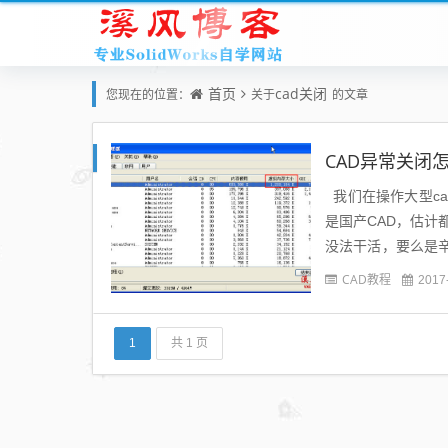
首页
cad关闭
您现在的位置：
关于
的文章
CAD异常关闭
我们在操作大型ca
是国产CAD，估
没法干活，要么是辛
能会容忍一点，会想是
CAD教程
2017
1
共 1 页