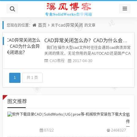
首页
cad异常关闭
您现在的位置：
关于
的文章
CAD异常关闭怎么办？CAD为什么会异常关闭退出？
我们在操作大型cad文件时往往会遇到cad奔溃异常
关闭的情况，无论你用的是AUTOCAD还是国产CA
D，估计都遇到过异常退出的状况。遇到这种情况肯
CAD教程
2017-04-30
定特别郁闷，要么是图打不开，没法干活，要么是辛
辛苦苦画了半天突然退出，几个小时的活白干了。对
于AUTOCAD大家可能会容忍一点，会想是不是自...
1
共 1 页
图文推荐
软
件
下
07/22
2468327
载