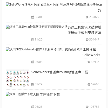
目
Solid
录
焊
CAD|
件
06/01
232822
等-
库
机
下
迈迪工具集V6.0破解版
械
载|
注册码下载附安装方法
软
铝
11/20
304447
件
型
安
材
溪风推荐
装
库
SolidWorks
包
下
插件工具箱
下
06/08
18936
载|
自动出图，
载
附
提高设计效
SolidWorks管道库routing管道库下载
大
sw
率
全
焊
件
07/29
67660
库
大国工匠插件下载
添
加
配
06/26
105783