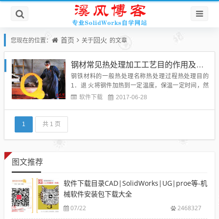
首页
回火
您现在的位置：
关于
的文章
钢材常见热处理加工工艺目的作用及解释
钢铁材料的一般热处理名称热处理过程热处理目的
1．退 火将钢件加热到一定温度，保温一定时间，然
后缓慢冷却到室温①降低钢的硬度，提高塑性，以利
软件下载
2017-06-28
于切削加工及冷变形加工②细化晶粒，均匀钢的组
织，改善钢的性能及为以后的热处理作准备③消除钢
中的内应力。防止零件加工后变形及开裂退火类别(1)
1
共 1 页
完全退火将钢件加热到临...
图文推荐
软件下载目录CAD|SolidWorks|UG|proe等-机
械软件安装包下载大全
07/22
2468327