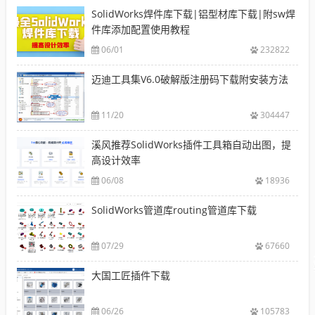
SolidWorks焊件库下载|铝型材库下载|附sw焊
件库添加配置使用教程
06/01
232822
迈迪工具集V6.0破解版注册码下载附安装方法
11/20
304447
溪风推荐SolidWorks插件工具箱自动出图，提
高设计效率
06/08
18936
SolidWorks管道库routing管道库下载
07/29
67660
大国工匠插件下载
06/26
105783