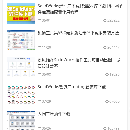
SolidWorks焊件库下载|铝型材库下载|附sw焊
件库添加配置使用教程
06/01
232822
迈迪工具集V6.0破解版注册码下载附安装方法
11/20
304447
溪风推荐SolidWorks插件工具箱自动出图，提
高设计效率
06/08
18936
SolidWorks管道库routing管道库下载
07/29
67660
大国工匠插件下载
06/26
105783