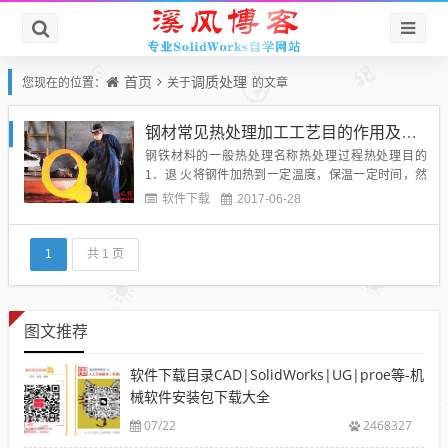
首页
调质处理
您现在的位置：
关于
的文章
钢材常见热处理加工工艺目的作用及解释
钢铁材料的一般热处理名称热处理过程热处理目的
1．退 火将钢件加热到一定温度，保温一定时间，然
后缓慢冷却到室温①降低钢的硬度，提高塑性，以利
软件下载
2017-06-28
于切削加工及冷变形加工②细化晶粒，均匀钢的组
织，改善钢的性能及为以后的热处理作准备③消除钢
中的内应力。防止零件加工后变形及开裂退火类别(1)
1
共 1 页
完全退火将钢件加热到临...
图文推荐
软件下载目录CAD|SolidWorks|UG|proe等-机
械软件安装包下载大全
07/22
2468327