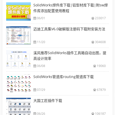
SolidWorks焊件库下载|铝型材库下载|附sw焊
件库添加配置使用教程
06/01
233017
迈迪工具集V6.0破解版注册码下载附安装方法
11/20
304608
溪风推荐SolidWorks插件工具箱自动出图，提
高设计效率
06/08
19060
SolidWorks管道库routing管道库下载
07/29
67879
大国工匠插件下载
06/26
106187