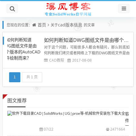
首页
cad版本信息
您现在的位置：
关于
的文章
如何判断知道DWG图纸文件是由哪个版本的AutoCAD软件绘制而来？
对于这个问题，可能很多人都会有疑问，那么到底如
何判断我们拷贝或者网络上下载的DWG图纸文件是由
哪个版本的CAD绘制而来呢？其实也很简单，通过这
CAD教程
2017-08-08
篇博文来给你溪风博客的博友们简单介绍一下方法。
我们应该都知道，那就是cad软件可以打开低版本的d
wg图纸，打不开高版本的dwg图纸文件，所以如果图
1
共 1 页
纸打不开往往...
图文推荐
软
件
下
07/22
2471664
载