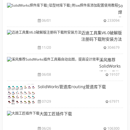
目
Solid
录
焊
CAD|
件
06/01
233094
等-
库
机
下
迈迪工具集V6.0破解版
械
载|
注册码下载附安装方法
软
铝
11/20
304679
件
型
安
材
溪风推荐
装
库
SolidWorks
包
下
插件工具箱
下
06/08
19107
载|
自动出图，
载
附
提高设计效
SolidWorks管道库routing管道库下载
大
sw
率
全
焊
件
07/29
67971
库
大国工匠插件下载
添
加
配
06/26
106300