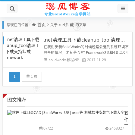
首页
.net卸载
您现在的位置：
关于
的文章
.net清理工具下载cleanup_tool清理工具下载支持卸载framework 1.0~4.6.1
在我们安装SolidWorks的时候经常会遇到系统环境不
具备的情况，尤其是.NET Framework3.5和4.0以及4.
6之间的安装所以要想成功安装每个版本，就需要清
solidworks教程VIP
2017-11-29
理以前的版本，并且清理干净才能安装其他版本的.N
ET Framework，那么到底如果彻底清理.NET Frame
work的残留文...
1
共 1 页
图文推荐
软
件
下
07/22
2468327
载