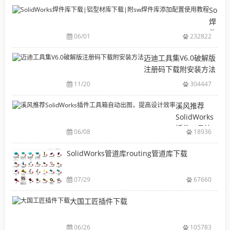
目
Solid
录
焊
CAD|
件
06/01
232822
等-
库
机
下
迈迪工具集V6.0破解版
械
载|
注册码下载附安装方法
软
铝
11/20
304447
件
型
安
材
溪风推荐
装
库
SolidWorks
包
下
插件工具箱
下
06/08
18936
载|
自动出图，
载
附
提高设计效
SolidWorks管道库routing管道库下载
大
sw
率
全
焊
件
07/29
67660
库
大国工匠插件下载
添
加
配
06/26
105783