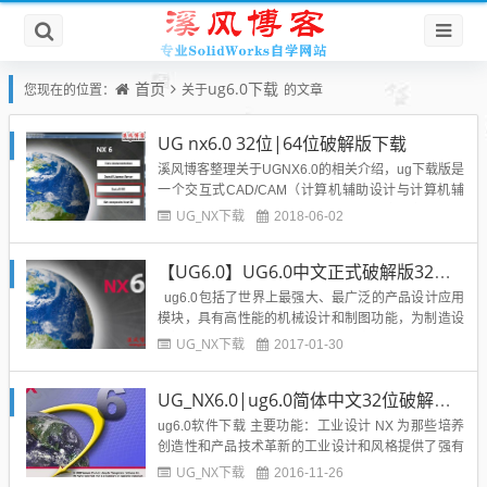
首页
ug6.0下载
您现在的位置：
关于
的文章
UG nx6.0 32位|64位破解版下载
溪风博客整理关于UGNX6.0的相关介绍，ug下载版是
一个交互式CAD/CAM（计算机辅助设计与计算机辅
助制造）系统，它功能强大，可以轻松实现各种复杂
UG_NX下载
2018-06-02
实体及造型的建构。它在诞生之初主要基于工作站，
但随着PC硬件的发展和个人用户的迅速增长，在PC
【UG6.0】UG6.0中文正式破解版32位|64位下载附破解文件
上的应用取得了迅猛的增长，目前已经成为模具行业
三维设计的...
ug6.0包括了世界上最强大、最广泛的产品设计应用
模块，具有高性能的机械设计和制图功能，为制造设
计提供了高性能和灵活性，以满足客户设计任何复杂
UG_NX下载
2017-01-30
产品的需要。Ug NX6.0优于通用的设计工具，具有专
业的管路和线路设计系统、钣金模块、专用塑料件设
UG_NX6.0|ug6.0简体中文32位破解版软件免费下载
计模块和其他行业设计所需的专业应用程序。...
ug6.0软件下载 主要功能：工业设计 NX 为那些培养
创造性和产品技术革新的工业设计和风格提供了强有
力的解决方案。利用 NX建模，工业设计师能够迅速
UG_NX下载
2016-11-26