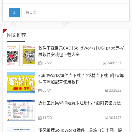
地建立和改进复杂的产品形状， 并且使用先进的渲染
和可视化工具来最大限度地满足设计概念的审美要
求。 产品设计 NX 包括了世界上最强大、最广泛的产
1
共 1 页
品...
图文推荐
软件下载目录CAD|SolidWorks|UG|proe等-机
械软件安装包下载大全
07/22
2468327
SolidWorks焊件库下载|铝型材库下载|附sw焊
件库添加配置使用教程
06/01
232822
迈迪工具集V6.0破解版注册码下载附安装方法
11/20
304447
溪风推荐SolidWorks插件工具箱自动出图，提