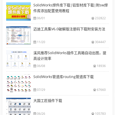
SolidWorks焊件库下载|铝型材库下载|附sw焊
件库添加配置使用教程
06/01
232822
迈迪工具集V6.0破解版注册码下载附安装方法
11/20
304447
溪风推荐SolidWorks插件工具箱自动出图，提
高设计效率
06/08
18936
SolidWorks管道库routing管道库下载
07/29
67660
大国工匠插件下载
06/26
105783