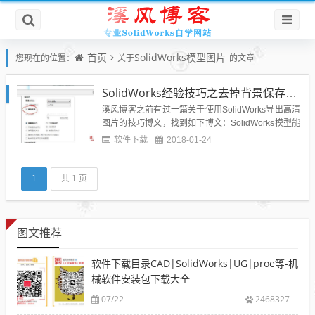
首页
SolidWorks模型图片
您现在的位置：
关于
的文章
SolidWorks经验技巧之去掉背景保存导出高清模型图片
溪风博客之前有过一篇关于使用SolidWorks导出高清
图片的技巧博文，找到如下博文：SolidWorks模型能
导出高清图片吗？如果不能如何截出高清图片？看完
软件下载
2018-01-24
上面的教程之后，大家可以发现，我们导出的模型图
片都带有背景，如果插入到PPT进行使用的话不太方
便美观，所以如果没有背景那就好用多了，下面就介
1
共 1 页
绍...
图文推荐
软件下载目录CAD|SolidWorks|UG|proe等-机
械软件安装包下载大全
07/22
2468327