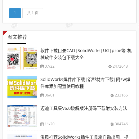
（比听起来更干净）即使选择间隙，也可以使用线型
选择对象文件对话框记住设置可以再调整几个对话框
有一些更小的用户界面调整当然包括...
1
共 1 页
图文推荐
软件下载目录CAD|SolidWorks|UG|proe等-机
械软件安装包下载大全
07/22
2472643
SolidWorks焊件库下载|铝型材库下载|附sw焊
件库添加配置使用教程
06/01
233165
迈迪工具集V6.0破解版注册码下载附安装方法
11/20
304746
溪风推荐SolidWorks插件工具箱自动出图，提