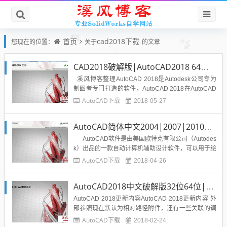
首页
cad2018下载
您现在的位置：
关于
的文章
CAD2018破解版|AutoCAD2018 64位32位下载简体中文版含序列号
溪风博客整理AutoCAD 2018是Autodesk公司专为
制图者专门打造的软件，AutoCAD 2018在AutoCAD
2017的基础上做了关联的调整，界面看起来更美观简
AutoCAD下载
2018-05-27
洁，不仅可以选择外的对象，还可以自己调整对话
框。AutoCAD2018主要应用于绘制、二维制图和基
AutoCAD简体中文2004|2007|2010|2011|2012|2013|2014|2015|2016|2017|2018|2019破解版下载集合
本三维设计等...
AutoCAD软件是由美国欧特克有限公司（Autodes
k）出品的一款自动计算机辅助设计软件，可以用于绘
制二维制图和基本三维设计，通过它无需懂得编程，
AutoCAD下载
2018-04-26
即可自动制图，因此它在全球广泛使用，可以用于土
木建筑，装饰装潢，工业制图，工程制图，电子工
AutoCAD2018中文破解版32位64位|附序列号|注册机|下载
业，服装加工等多方...
AutoCAD 2018更新内容AutoCAD 2018更新内容 外
部参照现在默认为相对路径附件，还有一些关联的调
整，包括find / replace路径您可以选择屏幕外的对象
AutoCAD下载
2018-02-24