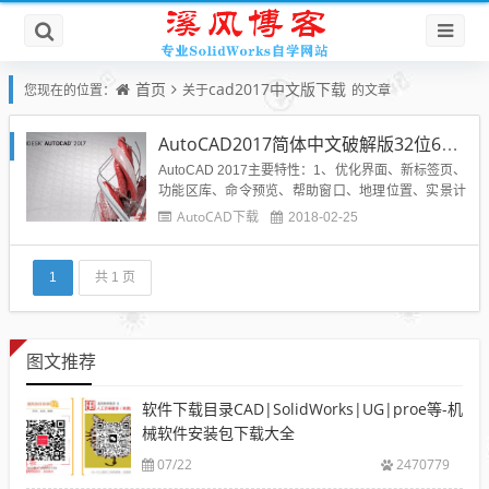
首页
cad2017中文版下载
您现在的位置：
关于
的文章
AutoCAD2017简体中文破解版32位64位|附序列号|注册机|下载
AutoCAD 2017主要特性：1、优化界面、新标签页、
功能区库、命令预览、帮助窗口、地理位置、实景计
算、Exchange应用程序、计划提要、线平滑新增暗
AutoCAD下载
2018-02-25
黑色调界面，这不是酷不酷，而是界面协调深沉利于
工作。2、底部状态栏整体优化更实用便捷。3、硬件
加速效果相当明显。4、Auto CAD 2016的...
1
共 1 页
图文推荐
软件下载目录CAD|SolidWorks|UG|proe等-机
械软件安装包下载大全
07/22
2470779