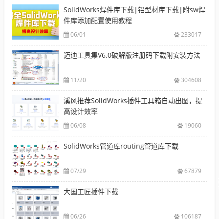
SolidWorks焊件库下载|铝型材库下载|附sw焊
件库添加配置使用教程
06/01
233017
迈迪工具集V6.0破解版注册码下载附安装方法
11/20
304608
溪风推荐SolidWorks插件工具箱自动出图，提
高设计效率
06/08
19060
SolidWorks管道库routing管道库下载
07/29
67879
大国工匠插件下载
06/26
106187