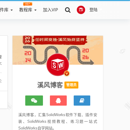
件库
教程库
加入VIP
登陆
理
不
当
论
溪风博客
管理员
溪风博客，汇集SolidWorks软件下载、插件安
装、SolidWorks视频教程、练习题一站式
SolidWorks自学网站。