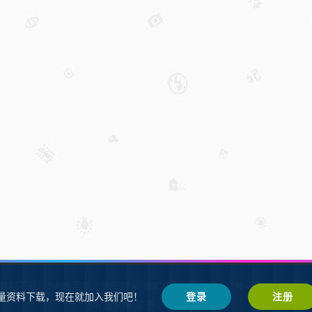
W教程下载
SW练习题
会员登录
鲁ICP备2021002287号-1鲁公网安备 37
量资料下载，现在就加入我们吧！
登录
注册
SW自学网
Z-BlogPHP
基于
搭建