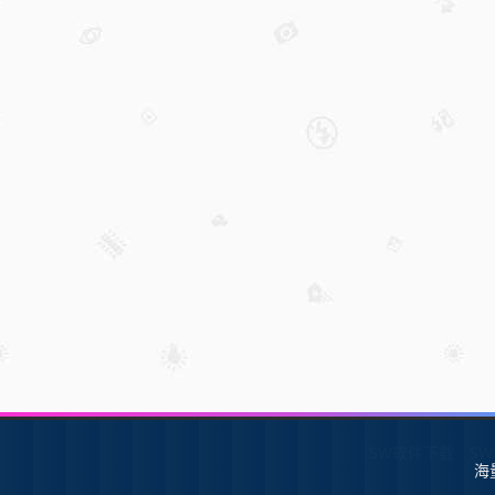
SW软件下载
S
海