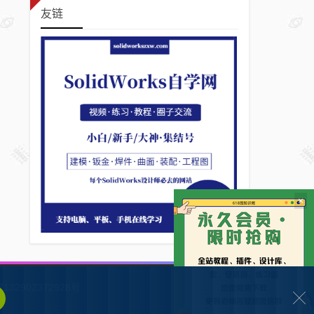
友链
×
132902372928号