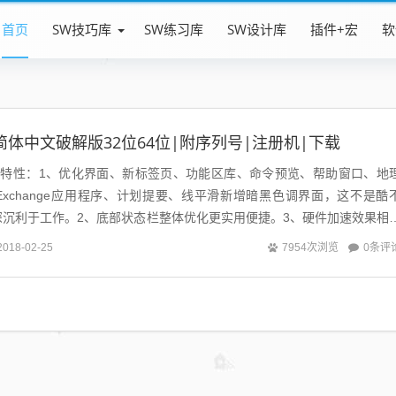
首页
SW技巧库
SW练习库
SW设计库
插件+宏
软
017简体中文破解版32位64位|附序列号|注册机|下载
017主要特性：1、优化界面、新标签页、功能区库、命令预览、帮助窗口、地
xchange应用程序、计划提要、线平滑新增暗黑色调界面，这不是酷
深沉利于工作。2、底部状态栏整体优化更实用便捷。3、硬件加速效果相
2016的...
0条评
2018-02-25
7954次浏览