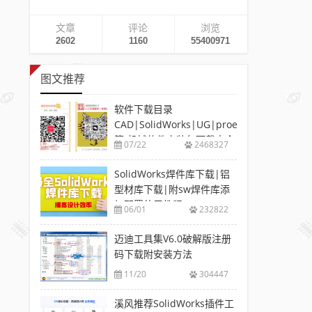
文章
评论
浏览
2602
1160
55400971
图文推荐
软件下载目录
CAD|SolidWorks|UG|proe
等-机械软件安装包下载大全
07/22
2468327
SolidWorks焊件库下载|铝
型材库下载|附sw焊件库添
加配置使用教程
06/01
232822
迈迪工具集V6.0破解版注册
码下载附安装方法
11/20
304447
溪风推荐SolidWorks插件工