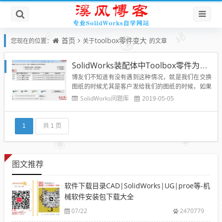
首页
toolbox零件变大
您现在的位置：
关于
的文章
SolidWorks装配体中Toolbox零件为什么变大变小如何解决？
博友们不知道有没有遇到这种情况，就是我们在交换
图纸的时候尤其是客户发给我们的图纸的时候，如果
使用了toolbox插件生成了标准件模型零件插入到装配
SolidWorks问题库
2019-05-05
体当中，那么我们在传递的时候极容易出现打开的装
配体中标准零部件变大或者变小了，完全不是以前选
用的规格，那么到底是什么原因造成的呢？应该如何
1
共 1 页
解决SolidW...
图文推荐
软件下载目录CAD|SolidWorks|UG|proe等-机
械软件安装包下载大全
07/22
2470779