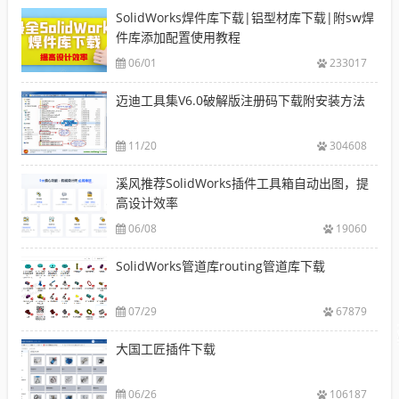
SolidWorks焊件库下载|铝型材库下载|附sw焊
件库添加配置使用教程
06/01
233017
迈迪工具集V6.0破解版注册码下载附安装方法
11/20
304608
溪风推荐SolidWorks插件工具箱自动出图，提
高设计效率
06/08
19060
SolidWorks管道库routing管道库下载
07/29
67879
大国工匠插件下载
06/26
106187