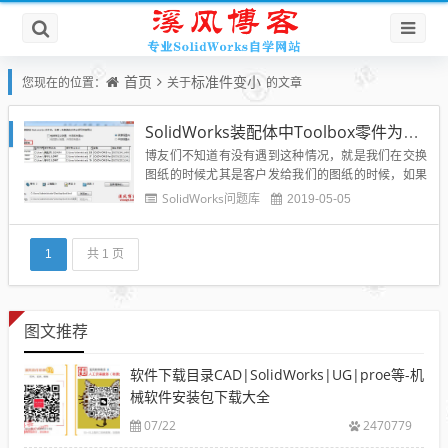
首页
标准件变小
您现在的位置：
关于
的文章
SolidWorks装配体中Toolbox零件为什么变大变小如何解决？
博友们不知道有没有遇到这种情况，就是我们在交换
图纸的时候尤其是客户发给我们的图纸的时候，如果
使用了toolbox插件生成了标准件模型零件插入到装配
SolidWorks问题库
2019-05-05
体当中，那么我们在传递的时候极容易出现打开的装
配体中标准零部件变大或者变小了，完全不是以前选
用的规格，那么到底是什么原因造成的呢？应该如何
1
共 1 页
解决SolidW...
图文推荐
软件下载目录CAD|SolidWorks|UG|proe等-机
械软件安装包下载大全
07/22
2470779