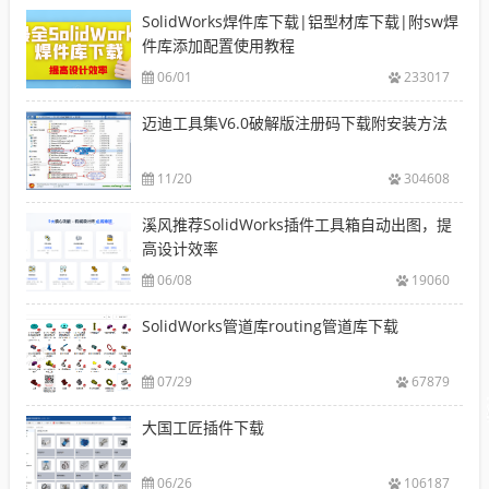
SolidWorks焊件库下载|铝型材库下载|附sw焊
件库添加配置使用教程
06/01
233017
迈迪工具集V6.0破解版注册码下载附安装方法
11/20
304608
溪风推荐SolidWorks插件工具箱自动出图，提
高设计效率
06/08
19060
SolidWorks管道库routing管道库下载
07/29
67879
大国工匠插件下载
06/26
106187