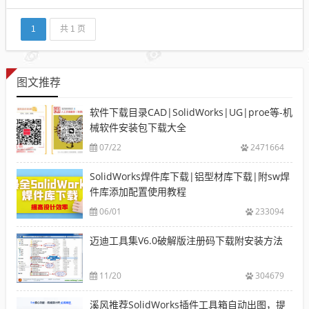
针对客户要求而做出的增强和改进，可以帮助用户简
化产品开发团队之间的交互，最终提升您的业务，从
而...
1
共 1 页
图文推荐
软件下载目录CAD|SolidWorks|UG|proe等-机
械软件安装包下载大全
07/22
2471664
SolidWorks焊件库下载|铝型材库下载|附sw焊
件库添加配置使用教程
06/01
233094
迈迪工具集V6.0破解版注册码下载附安装方法
11/20
304679
溪风推荐SolidWorks插件工具箱自动出图，提