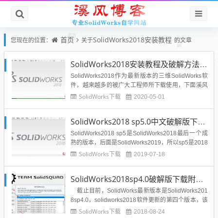
首页
SolidWorks2018安装教程
您现在的位置：
关于
的文章
SolidWorks2018安装教程及破解方法(附下载地址)-溪风亲测
SolidWorks2018作为最新版本的三维SolidWorks软
件，越来越多的被广大工程师所下载使用，下面溪风
博客旗下的溪风软件助手整理发布的SolidWorks2018
SolidWorks下载
2020-05-01
软件安装教程与破解教程，希望对广大工程师有所帮
助。如果大家感觉到安装十分复杂，可以联系我们的
SolidWorks2018 sp5.0中文破解版下载（附安装教程）
人工服务。安装前准备：SolidW...
SolidWorks2018 sp5是SolidWorks2018最后一个成
熟的版本，后面是SolidWorks2019，所以sp5是2018
里面优化最好的版本，今天小编就给大家分享soldiwo
SolidWorks下载
2019-07-18
rks2018 sp5的下载地址和安装破解教程。SolidWork
s2018中文破解版下载地址：点击下载...
SolidWorks2018sp4.0破解版下载附安装教程和破解方法-溪风亲测可用
截止目前，SolidWorks最新版本是SolidWorks201
8sp4.0，solidworks2018软件更新的第四个版本，该
软件提供了许多增强和改进功能，其中大多数是直接
SolidWorks下载
2018-08-24