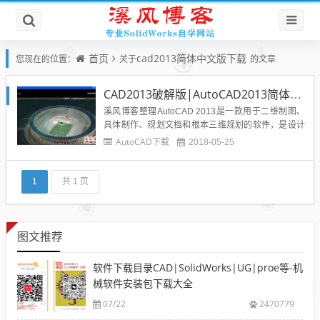
首页
cad2013简体中文版下载
您现在的位置：
关于
的文章
CAD2013破解版|AutoCAD2013简体中文版32位64位含注册机下载
溪风博客整理AutoCAD 2013是一款用于二维制图、
具体制作、规划文档和根本三维规划的软件，是设计
人员的专用工具。AutoCAD 2013有着较人性化用户
AutoCAD下载
2018-05-25
界面，经过交互菜单或命令行方式便能够进行各种操
作。下面我们来看看AutoCAD2013的新功能特点：
1，CAD2013增加用户的交互命令行。2...
1
共 1 页
图文推荐
软件下载目录CAD|SolidWorks|UG|proe等-机
械软件安装包下载大全
07/22
2470779