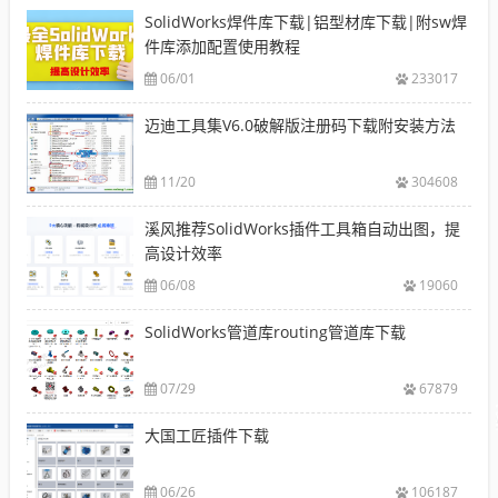
SolidWorks焊件库下载|铝型材库下载|附sw焊
件库添加配置使用教程
06/01
233017
迈迪工具集V6.0破解版注册码下载附安装方法
11/20
304608
溪风推荐SolidWorks插件工具箱自动出图，提
高设计效率
06/08
19060
SolidWorks管道库routing管道库下载
07/29
67879
大国工匠插件下载
06/26
106187