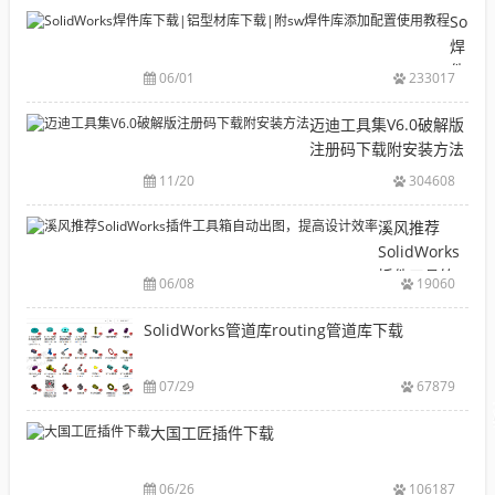
目
Solid
录
焊
CAD|
件
06/01
233017
等-
库
机
下
迈迪工具集V6.0破解版
械
载|
注册码下载附安装方法
软
铝
11/20
304608
件
型
安
材
溪风推荐
装
库
SolidWorks
包
下
插件工具箱
下
06/08
19060
载|
自动出图，
载
附
提高设计效
SolidWorks管道库routing管道库下载
大
sw
率
全
焊
件
07/29
67879
库
大国工匠插件下载
添
加
配
06/26
106187