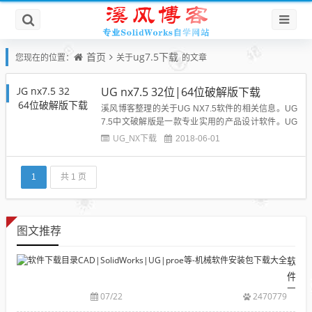
首页
ug7.5下载
您现在的位置：
关于
的文章
UG nx7.5 32位|64位破解版下载
溪风博客整理的关于UG NX7.5软件的相关信息。UG
7.5中文破解版是一款专业实用的产品设计软件。UG
7.5集合CAD/CAM系统，UG7.5简体中文版是当前最
UG_NX下载
2018-06-01
优秀的3d建模软件，其CAD功能采用了当今世界上最
先进的直接建模技术，使用它不仅能产生出无可挑剔
的实体模型，而且在曲面造型方面也具有强大的...
1
共 1 页
图文推荐
软
件
下
07/22
2470779
载