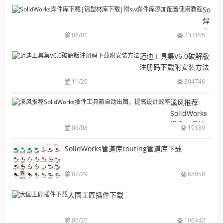
目
Solid
录
焊
CAD|
件
06/01
233165
等-
库
机
下
迈迪工具集V6.0破解版
械
载|
注册码下载附安装方法
软
铝
11/20
304746
件
型
安
材
溪风推荐
装
库
SolidWorks
包
下
插件工具箱
下
06/08
19139
载|
自动出图，
载
附
提高设计效
SolidWorks管道库routing管道库下载
大
sw
率
全
焊
件
07/29
68058
库
大国工匠插件下载
添
加
配
06/26
106442