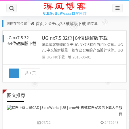
首页
ug7.5破解版下载
您现在的位置：
关于
的文章
UG nx7.5 32位|64位破解版下载
溪风博客整理的关于UG NX7.5软件的相关信息。UG
7.5中文破解版是一款专业实用的产品设计软件。UG
7.5集合CAD/CAM系统，UG7.5简体中文版是当前最
UG_NX下载
2018-06-01
优秀的3d建模软件，其CAD功能采用了当今世界上最
先进的直接建模技术，使用它不仅能产生出无可挑剔
的实体模型，而且在曲面造型方面也具有强大的...
1
共 1 页
图文推荐
软
件
下
07/22
2472643
载