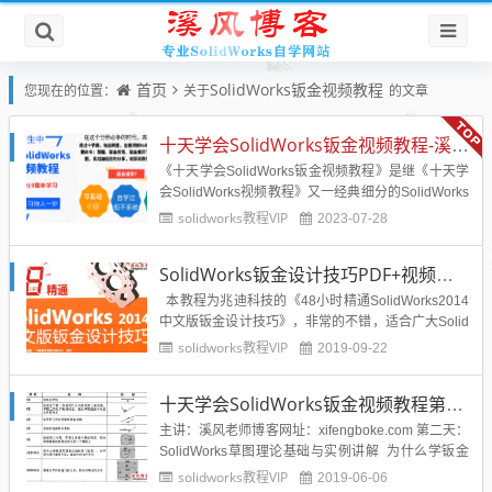
首页
SolidWorks钣金视频教程
您现在的位置：
关于
的文章
十天学会SolidWorks钣金视频教程-溪风老师又一经典力作
《十天学会SolidWorks钣金视频教程》是继《十天学
会SolidWorks视频教程》又一经典细分的SolidWorks
视频教程，更加侧重SolidWorks钣金这一块的教程，
solidworks教程VIP
2023-07-28
所以有从事钣金行业的学员可以下载学习参考，提高
自己的使用技能。...
SolidWorks钣金设计技巧PDF+视频教程
本教程为兆迪科技的《48小时精通SolidWorks2014
中文版钣金设计技巧》，非常的不错，适合广大Solid
Works使用者从事钣金设计领域的教程，《48小时精
solidworks教程VIP
2019-09-22
通SolidWorks2014中文版钣金设计技巧》以SolidWo
rks为基础，根据用户的实际需求，从学习的角度由浅
十天学会SolidWorks钣金视频教程第二天：草图基础学习与巩固
入深、...
主讲：溪风老师博客网址：xifengboke.com 第二天：
SolidWorks草图理论基础与实例讲解 为什么学钣金
要先学习草图？草图是基础，是学习SolidWorks各个
solidworks教程VIP
2019-06-06