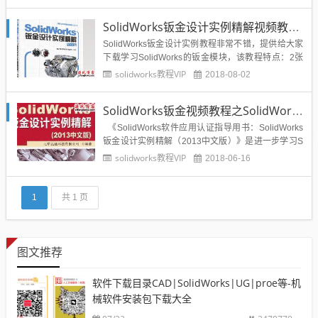
模块的基础，只有二维草图画好之后才能进一步转为
三维，不管是建模还是钣金，都需要在草图的基础上
SolidWorks钣金设计实例精解视频教程2014版
进...
SolidWorks钣金设计实例教程非常不错，提供给大家
下载学习SolidWorks的钣金模块，该教程特点：2张
超值DVD光盘，6.7GB，22.5小时的全程语音视频讲
solidworks教程VIP
2018-08-02
解制作了200个SolidWorks钣金与焊件设计技巧和实
例的语音视频教学演示实例丰富：包括复杂钣金和自
SolidWorks钣金视频教程之SolidWorks钣金设计实例精解
顶向下钣金产品的设计方法和过...
《SolidWorks软件应用认证指导用书：SolidWorks
钣金设计实例精解（2013中文版）》是进一步学习S
olidWorks2013钣金设计的实例图书，选用的实例都
solidworks教程VIP
2018-06-16
是生产一线实际应用中的各种日用产品和工业产品，
经典而实用。在内容上，针对每一个实例先进行概
述，说明该实例的特点、设...
1
共 1 页
图文推荐
软件下载目录CAD|SolidWorks|UG|proe等-机
械软件安装包下载大全