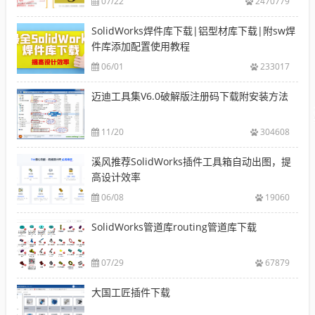
07/22
2470779
SolidWorks焊件库下载|铝型材库下载|附sw焊
件库添加配置使用教程
06/01
233017
迈迪工具集V6.0破解版注册码下载附安装方法
11/20
304608
溪风推荐SolidWorks插件工具箱自动出图，提
高设计效率
06/08
19060
SolidWorks管道库routing管道库下载
07/29
67879
大国工匠插件下载