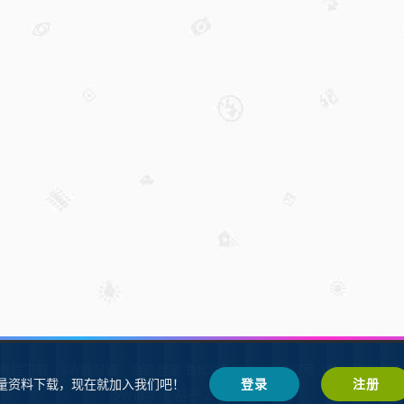
W教程下载
SW练习题
会员登录
鲁ICP备2021002287号-1鲁公网安备 37
量资料下载，现在就加入我们吧！
登录
注册
SW自学网
Z-BlogPHP
基于
搭建