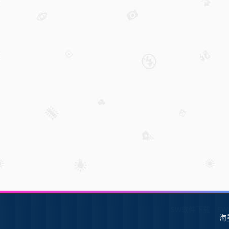
SW软件下载
S
海