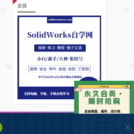
友链
×
132902372928号