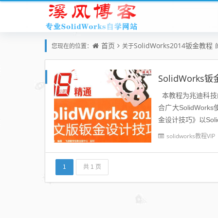
首页
SolidWorks2014钣金教程
您现在的位置：
关于
SolidWork
本教程为兆迪科技的《
合广大SolidWor
金设计技巧》以Sol
solidworks教程VIP
1
共 1 页