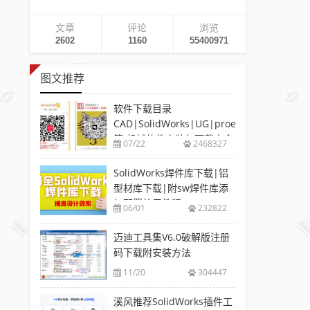
文章
评论
浏览
2602
1160
55400971
图文推荐
软件下载目录
CAD|SolidWorks|UG|proe
等-机械软件安装包下载大全
07/22
2468327
SolidWorks焊件库下载|铝
型材库下载|附sw焊件库添
加配置使用教程
06/01
232822
迈迪工具集V6.0破解版注册
码下载附安装方法
11/20
304447
溪风推荐SolidWorks插件工