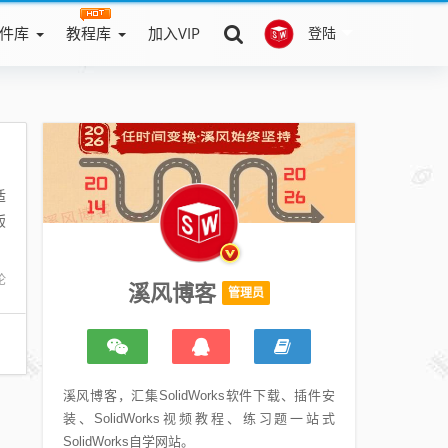
件库
教程库
加入VIP
登陆
适
钣
论
溪风博客
管理员
溪风博客，汇集SolidWorks软件下载、插件安
装、SolidWorks视频教程、练习题一站式
SolidWorks自学网站。