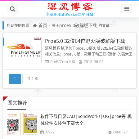
首页
proe5.0破解版下载
您现在的位置：
关于
的文章
Proe5.0 32位64位野火版破解版下载
溪风博客整理关于proe5.0野火版32位64位破解版的
相关信息：proe5.0是一款用于动三建模制作的强大工
具。proe5.0能够给用户带来最出色的建模制作机制，
ProE/Creo下载
2018-06-05
涵盖了蜜桔设计、机械设计等等大型设计工作中，可
以帮助用户进行多样化的操作和管理，更快更好的完
成工作，提升效率。proe5.0特色介绍：1...
1
共 1 页
图文推荐
软件下载目录CAD|SolidWorks|UG|proe等-机
械软件安装包下载大全
07/22
2468327