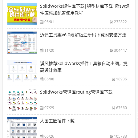
SolidWorks焊件库下载|铝型材库下载|附sw焊
件库添加配置使用教程
06/01
232822
迈迪工具集V6.0破解版注册码下载附安装方法
11/20
304447
溪风推荐SolidWorks插件工具箱自动出图，提
高设计效率
06/08
18936
SolidWorks管道库routing管道库下载
07/29
67660
大国工匠插件下载
06/26
105783