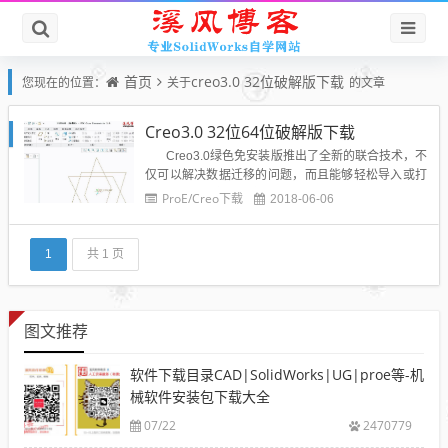
首页
creo3.0 32位破解版下载
您现在的位置：
关于
的文章
Creo3.0 32位64位破解版下载
Creo3.0绿色免安装版推出了全新的联合技术，不
仅可以解决数据迁移的问题，而且能够轻松导入或打
开非ptc cero文件，方便了企业整合为单个cad平台。
ProE/Creo下载
2018-06-06
同时creo3.0绿色免安装版还引入了概念设计，不但改
进了专用概念开发工具集，而且进一步加强...
1
共 1 页
图文推荐
软件下载目录CAD|SolidWorks|UG|proe等-机
械软件安装包下载大全
07/22
2470779