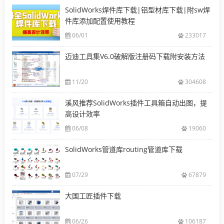
SolidWorks焊件库下载|铝型材库下载|附sw焊
件库添加配置使用教程
06/01
233017
迈迪工具集V6.0破解版注册码下载附安装方法
11/20
304608
溪风推荐SolidWorks插件工具箱自动出图，提
高设计效率
06/08
19060
SolidWorks管道库routing管道库下载
07/29
67879
大国工匠插件下载
06/26
106187