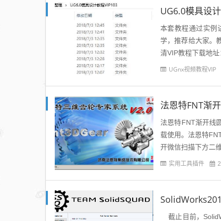
UG6.0模具设
本套教程通过实例
学，推荐给大家。教
清VIP教程下载地址：
UGnx视频教程VIP
法恩特FNT渐开
法恩特FNT渐开线圆
载使用。法恩特FN
开微信扫描下方二维码
实用工具插件
2
SolidWor
截止目前，SolidWor