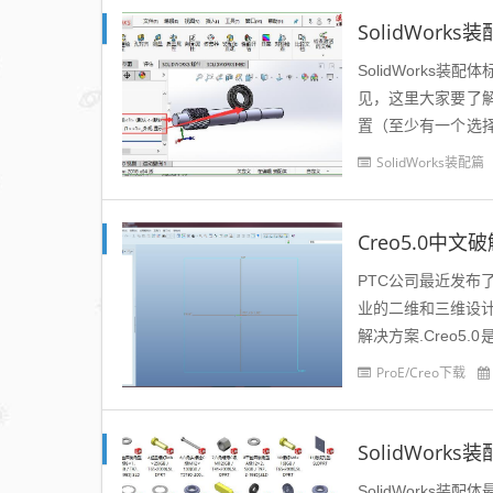
SolidWor
SolidWork
见，这里大家要了
置（至少有一个选
同一中心线。锁定：
SolidWorks装配篇
Creo5.0中文
PTC公司最近发布了
业的二维和三维设
解决方案.Creo
开发领域。Creo的产
ProE/Creo下载
SolidWor
SolidWork