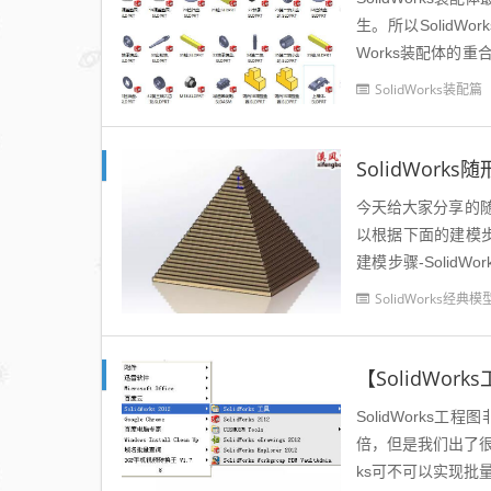
生。所以SolidWo
Works装配体的重
习，这...
SolidWorks装配篇
SolidWor
今天给大家分享的
以根据下面的建模步骤
建模步骤-Solid
方形，竖直的15用标注
SolidWorks经典模
【SolidWo
SolidWorks
倍，但是我们出了很
ks可不可以实现批量