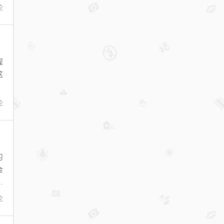
论
程
这
论
习
金
下
论