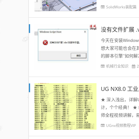
示：使用轮廓中心高
SolidWorks装配篇
没有文件扩展 
今天在安装Windows
想大家可能也会在其
的脚本引擎”如何
溪风博客的...
机械行业知识
2
UG NX8.0
★ 深入浅出，详解
计，个个经典！ ★
师全程视频讲解，易
学习，通过实例更..
UGnx视频教程VIP