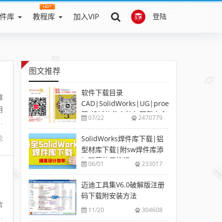
件库
教程库
加入VIP
登陆
图文推荐
软件下载目录
维
CAD|SolidWorks|UG|proe
用
等-机械软件安装包下载大全
07/22
2470779
小
SolidWorks焊件库下载|铝
论
型材库下载|附sw焊件库添
加配置使用教程
06/01
233017
迈迪工具集V6.0破解版注册
，
码下载附安装方法
合
11/20
304608
提