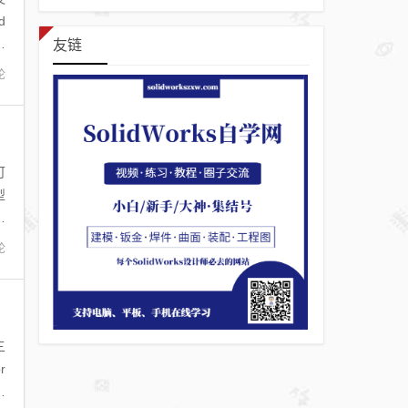
d
学
友链
论
可
型
正
论
三
r
如