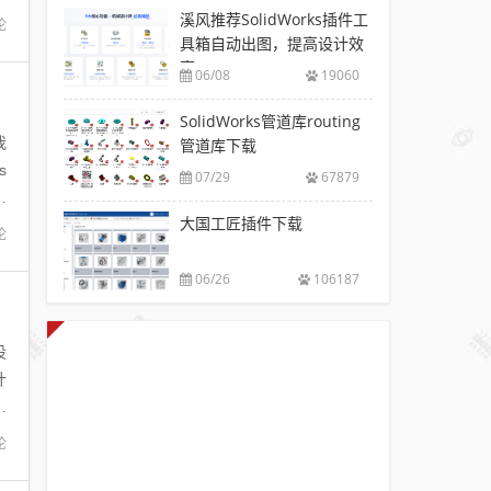
溪风推荐SolidWorks插件工
论
具箱自动出图，提高设计效
率
06/08
19060
SolidWorks管道库routing
我
管道库下载
s
07/29
67879
给
大国工匠插件下载
论
06/26
106187
设
计
载
论