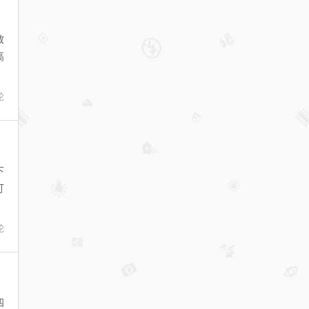
教
高
论
下
打
论
四