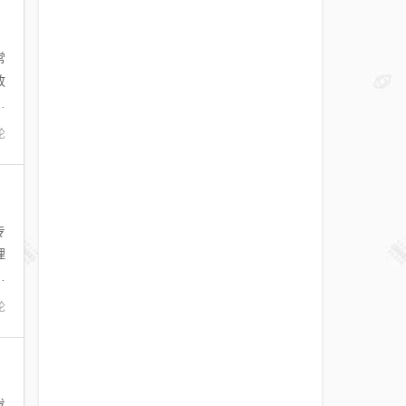
常
放
享
论
专
理
品
论
发