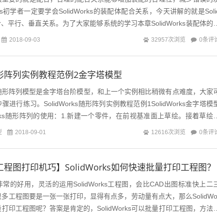
rks初学者一定要学会SolidWorks的装配体配合关系，今天讲解的就是Soli
合、平行、垂直关系。为了大家能够系统的学习本章SolidWorks装配体的
0条评
2018-09-03
32957次浏览
ks随形阵列实例教程范例2金字塔模型
随形阵列模型是金字塔台阶模型，和上一个实例相比稍微有点难度，大家
进行练习。SolidWorks随形阵列实例教程范例1SolidWorks金字塔模
Works随形阵列的使用：1.新建一个零件，在前视基准面上草绘。接着草绘
...
型
0条评
2018-09-01
12616次浏览
rks工程图打印机巧】SolidWorks如何快速批量打印工程图？
工程图非常的好用，灵活的运用SolidWorks工程图，会比CAD出图标准快上二
多工程图要是一张一张打印，显得有点多，劳动量有点大，那么SolidWo
打印工程图呢？答案是肯定的，SolidWorks可以批量打印工程图，方法