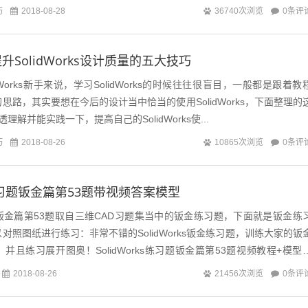
巧
0条评
2018-08-28
36740次浏览
SolidWorks设计质量的五大技巧
orks新手来说，学习SolidWorks的时候往往很盲目，一般都是跟着教
思路，其实要想在今后的设计当中恰当的使用SolidWorks，下面整理的
理解并能实践一下，提高自己的SolidWorks使...
巧
0条评
2018-08-26
10865次浏览
ks练习题钣金篇第53题带视频答案模型
练习题钣金篇第53题取自三维CAD习题集当中的钣金练习题，下面就是钣金练
对照图纸进行练习：非常不错的SolidWorks钣金练习题，训练大家的钣
并且练习展开图奥！SolidWorks练习题钣金篇第53题视频教程+模型
..
0条评
2018-08-26
21456次浏览