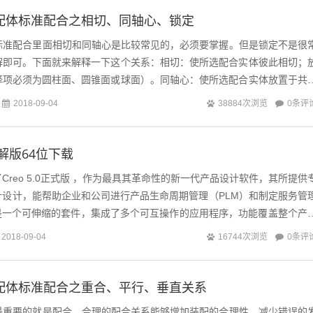
ks装配体标准配合之相切、同轴心、锁定
s装配体标准配合里面相切和同轴心是比较常见的，必须要掌握。但是锁定不是很
解即可。下面就来解释一下这个关系：相切：使所选配合实体彼此相切；
择项必须为圆柱面、圆锥面或球面）。同轴心：使所选配合实体放置于共
保持两个零部件之间的相对位...
0条评
2018-09-04
38884次浏览
破解版64位下载
Creo 5.0正式版 ，作为最具其革命性的新一代产品设计软件，其所提供
计设计，能帮助企业和公司进行产品生命周期管理（PLM）和制定服务管
5.0是一个可伸缩的套件，集成了多个可互操作的应用程序，功能覆盖整个产
品设计应用...
0条评
2018-09-04
16744次浏览
ks装配体标准配合之重合、平行、垂直关系
s装配体最重要的就是配合，合理的配合关系能够增加装配的合理性，减少错误的