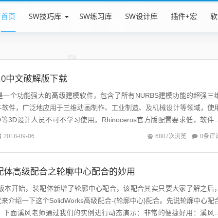
首页
SW技巧库
SW练习库
SW设计库
插件+宏
软
牛5.0中文破解版下载
官方版是一个功能强大的高级建模软件，包含了所有NURBS建模功能的超强三
牛软件，广泛地应用于三维动画制作、工业制造、及机械设计等领域，使
oCAD等3D设计人员不可不学习使用。Rhinoceros官方版配置要求低，软件
U...
0条评
2018-09-06
6807次浏览
ks装配体高级配合之轮廓中心配合的妙用
从2015版本开始，装配体新增了轮廓中心配合，该配合其实只要大家了解之后
介绍一下这个SolidWorks高级配合-{轮廓中心}配合。先说轮廓中心配
：下面溪风老师通过我们的实例进行动态演示：非常的便捷好用：溪风