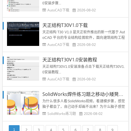
0安装步骤...
AutoCAD下载
2026-08-02
天正结构T30V1.0下载
天正结构 T30 V1.0 是天正软件推出的新一代基于 Aut
oCAD 平台的专业结构绘图软件，面向建筑结构工程
师，遵循现行混凝土、抗震等国家规范。软件集成
AutoCAD下载
2026-08-02
梁、板、柱、基础、剪力墙绘图、配筋计算、平法施
工图绘制功能，实现建模、配筋、图纸输出一体化，
天正结构T30V1.0安装教程
支持二三维联动，优化批量编辑、配筋率校核、图纸
转存等...
天正结构T30V1.0安装准备点击下载天正结构T30V1.
0安装教程...
AutoCAD下载
2026-08-02
SolidWorks焊件练习题之移动小矮凳，思路对了就不难
为什么很多人看SolidWorks视频，看建模步骤，感觉
脑子都会了，自己动手却画不出来？为什么脑子感觉
这个图不难，却不知道如何下手？你是否也有这种问
SolidWorks练习题
2026-08-02
题，那么告诉你，这就是缺乏练习，缺乏实战的表
现，脑子听，不去动手，软件是很难真正掌握的，所
以SolidWorks练习一定要坚持做，熟能生巧，熟能生
2
3
4
5
6
7
8
9
1