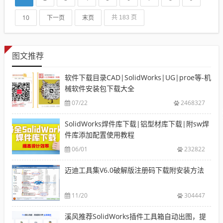
出更多...
10
下一页
末页
共 183 页
图文推荐
软件下载目录CAD|SolidWorks|UG|proe等-机
械软件安装包下载大全
07/22
2468327
SolidWorks焊件库下载|铝型材库下载|附sw焊
件库添加配置使用教程
06/01
232822
迈迪工具集V6.0破解版注册码下载附安装方法
11/20
304447
溪风推荐SolidWorks插件工具箱自动出图，提