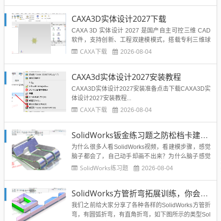
CAXA3D实体设计2027下载
CAXA 3D 实体设计 2027 是国产自主可控三维 CAD
软件，支持创新、工程双建模模式，搭载专利三维球
工具，兼顾直接编辑与参数化建模。版本优化大装配
CAXA下载
2026-08-04
性能，可处理十万级零部件模型，实现 3D‑BOM 与二
维明细表双向联动，一处修改全局同步。新增智能紧
CAXA3d实体设计2027安装教程
固件、交叉曲线、曲面曲率测量等功能，渲染与装...
CAXA3D实体设计2027安装准备点击下载CAXA3D实
体设计2027安装教程...
CAXA下载
2026-08-04
SolidWorks钣金练习题之防松档卡建模，钣金命令综合练习
为什么很多人看SolidWorks视频，看建模步骤，感觉
脑子都会了，自己动手却画不出来？为什么脑子感觉
这个图不难，却不知道如何下手？你是否也有这种问
SolidWorks练习题
2026-08-04
题，那么告诉你，这就是缺乏练习，缺乏实战的表
现，脑子听，不去动手，软件是很难真正掌握的，所
SolidWorks方管折弯拓展训练，你会了吗？
以SolidWorks练习一定要坚持做，熟能生巧，熟能生
出更多...
我们之前给大家分享了各种各样的SolidWorks方管折
弯，有圆弧折弯，有直角折弯，如下图所示的类型Sol