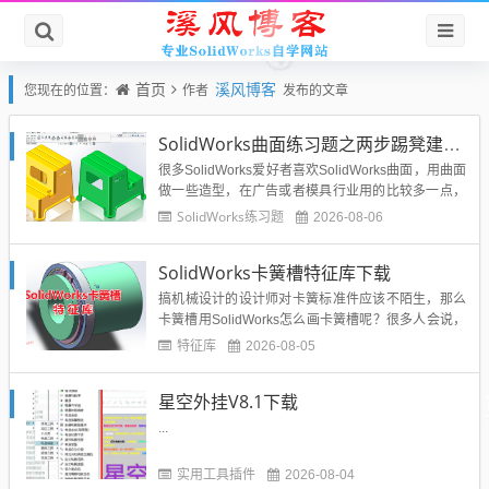
首页
溪风博客
您现在的位置：
作者
发布的文章
SolidWorks曲面练习题之两步踢凳建模，看似曲面实则特征
很多SolidWorks爱好者喜欢SolidWorks曲面，用曲面
做一些造型，在广告或者模具行业用的比较多一点，
其实在我们常规机械、非标设计、钣金加工等大的行
SolidWorks练习题
2026-08-06
业用的还是比较少的。所以整个互联网对于SolidWor
ks曲面的教程也不是很多，练习也相对比较的少。今
SolidWorks卡簧槽特征库下载
天这个SolidWorks练习题是两步踢...
搞机械设计的设计师对卡簧标准件应该不陌生，那么
卡簧槽用SolidWorks怎么画卡簧槽呢？很多人会说，
查机械手册，查标准尺寸，然后SolidWorks画草图旋
特征库
2026-08-05
转切除就出来了。但是这样是不是特别慢呢？所以溪
风制作了这个SolidWorks卡簧槽特征库，希望可以提
星空外挂V8.1下载
高大家的设计效率。...
...
实用工具插件
2026-08-04