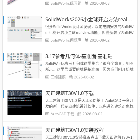
idWorks方管折弯案例汇总：...
SolidWorks练习题
2026-08-03
SolidWorks2026小金球开启方法realview功能开启
很多SolidWorks设计师发现，以前电脑安装的SolidW
orks能开启小金球realview功能，但是新装了SolidW
orks2026之后小金球没有了，那么今天溪风就以我自
SolidWorks问题库
2026-08-02
己这台电脑SolidWorks2026开启小金球的步骤，分享
给大家。...
3.17参考几何体·基准面·基准轴
SolidWorks参考几何体这里集合了很多个命令，如图
所示。这里最重要的就是基准面！因为我们刚开始就
三个基准面，分别是前视、上视、右视，随着我们的
三维建模
2026-08-02
画图会出现模型面，但是复杂的构造这些面都不好
用，就需要我们新建基准面，然后再基准面上绘制草
天正建筑T30V1.0下载
图。所以这一节非常的重要。基准面的属性管理器如
图所示，比较的简...
天正建筑 T30 V1.0 是天正公司基于 AutoCAD 平台开
发的新一代专业建筑设计软件，以先进的建筑对象概
念服务于建筑施工图设计。软件集成智能轴网、参数
AutoCAD下载
2026-08-02
化墙体门窗、楼梯、屋顶等专业构件，支持二三维联
动与批量编辑，新增建筑防火分区及疏散距离计算功
天正建筑T30V1.0安装教程
能，优化批量导出性能与图元重叠清理。采用多线程
加速...
天正建筑T30V1.0安装准备点击下载天正建筑T30V1.