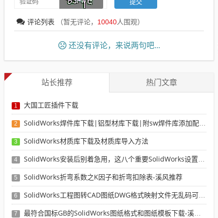
评论列表
（暂无评论，
10040
人围观）
还没有评论，来说两句吧...
站长推荐
热门文章
大国工匠插件下载
1
SolidWorks焊件库下载|铝型材库下载|附sw焊件库添加配置使用教程
2
SolidWorks材质库下载及材质库导入方法
3
SolidWorks安装后别着急用，这八个重要SolidWorks设置可以提高你的画图效率
4
SolidWorks折弯系数之K因子和折弯扣除表-溪风推荐
5
SolidWorks工程图转CAD图纸DWG格式映射文件无乱码可分层-溪风亲测推荐
6
最符合国标GB的SolidWorks图纸格式和图纸模板下载-溪风专用版
7