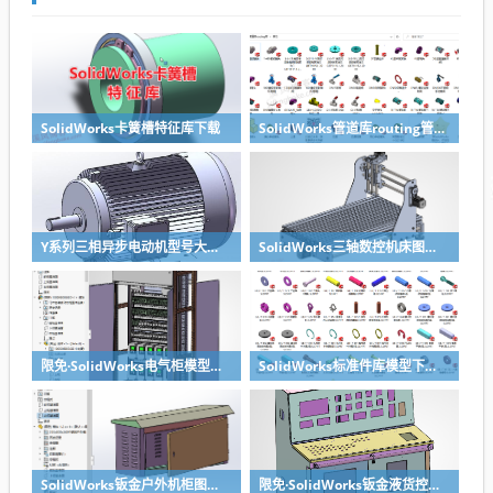
SolidWorks卡簧槽特征库下载
SolidWorks管道库routing管道库下载
Y系列三相异步电动机型号大全技术参数安装尺寸及3d模型solidworks模型下载
SolidWorks三轴数控机床图纸模型下载
限免·SolidWorks电气柜模型GGD机柜，钣金特征参数完整
SolidWorks标准件库模型下载（多配置版）
SolidWorks钣金户外机柜图纸下载，带参数
限免·SolidWorks钣金液货控制台图纸下载