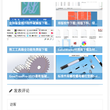
金林钣金展开软件破解版下载与安装使用教程
排版软件下载|排版下料，绿色免安装
熊工工具箱全功能免费版下载
SolidWorks材质库下载及材质库导入方法
GearTraxPro-2025最新版破解版下载，免注册免破解直接用SolidWorks齿轮/链轮/带轮插件
标准件库螺栓螺母螺柱垫圈SolidWorks标准件插件
发表评论