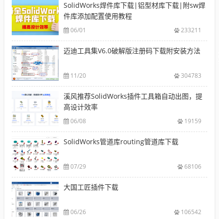
SolidWorks焊件库下载|铝型材库下载|附sw焊
件库添加配置使用教程
06/01
233211
迈迪工具集V6.0破解版注册码下载附安装方法
11/20
304783
溪风推荐SolidWorks插件工具箱自动出图，提
高设计效率
06/08
19159
SolidWorks管道库routing管道库下载
07/29
68106
大国工匠插件下载
06/26
106542