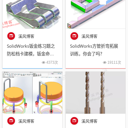
溪风博客
溪风博客
SolidWorks钣金练习题之
SolidWorks方管折弯拓展
防松档卡建模，钣金命令
训练，你会了吗？
综合练习
4373次
19111次
溪风博客
溪风博客