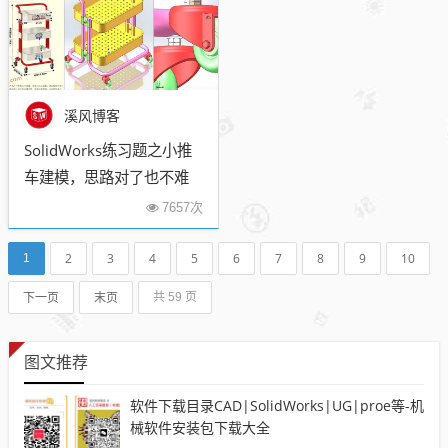
溪风博客
SolidWorks练习题之小推
车建模，思路对了也不难
7657次
2
3
4
5
6
7
8
9
10
1
下一页
末页
共 59 页
图文推荐
软件下载目录CAD|SolidWorks|UG|proe等-机
械软件安装包下载大全