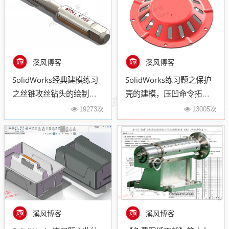
溪风博客
溪风博客
SolidWorks经典建模练习
SolidWorks练习题之保护
之丝锥攻丝钻头的绘制，
壳的建模，压凹命令拓展
常规命令练习
使用
19273次
13005次
溪风博客
溪风博客