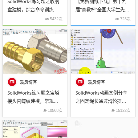
SolidWorks练习题之收纳
【免费图纸下载】第十九
盒建模，综合命令训练
届“高教杯”全国大学生先进
成图大赛A卷螺纹加工台
5432次
723次
溪风博客
溪风博客
SolidWorks练习题之宝塔
SolidWorks动画案例分享
接头内螺纹建模，常规螺
之固定绳长通过滑轮提拉
纹画法
重物动画
10568次
15122次