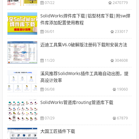
07/22
2470779
SolidWorks焊件库下载|铝型材库下载|附sw焊
件库添加配置使用教程
06/01
233017
迈迪工具集V6.0破解版注册码下载附安装方法
11/20
304608
溪风推荐SolidWorks插件工具箱自动出图，提
高设计效率
06/08
19060
SolidWorks管道库routing管道库下载
07/29
67879
大国工匠插件下载