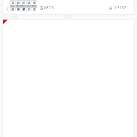
06/26
106187