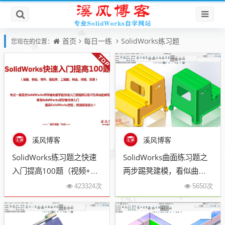
首页
每日一练
SolidWorks练习题
您现在的位置：
溪风博客
溪风博客
SolidWorks练习题之快速
SolidWorks曲面练习题之
入门提高100题（视频+答
两步踢凳建模，看似曲面
案源文件）
实则特征
423324次
5650次