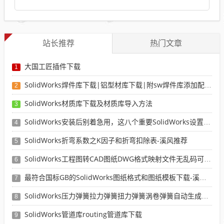
站长推荐
热门文章
大国工匠插件下载
1
SolidWorks焊件库下载|铝型材库下载|附sw焊件库添加配置使用教程
2
SolidWorks材质库下载及材质库导入方法
3
SolidWorks安装后别着急用，这八个重要SolidWorks设置可以提高你的画图效率
4
SolidWorks折弯系数之K因子和折弯扣除表-溪风推荐
5
SolidWorks工程图转CAD图纸DWG格式映射文件无乱码可分层-溪风亲测推荐
6
最符合国标GB的SolidWorks图纸格式和图纸模板下载-溪风专用版
7
SolidWorks压力弹簧拉力弹簧扭力弹簧涡卷弹簧自动生成宏程序下载
8
SolidWorks管道库routing管道库下载
9