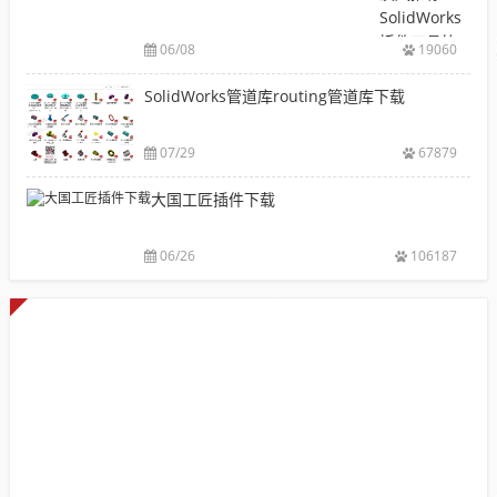
装
库
SolidWorks
包
下
插件工具箱
下
06/08
19060
载|
自动出图，
载
附
提高设计效
SolidWorks管道库routing管道库下载
大
sw
率
全
焊
件
07/29
67879
库
大国工匠插件下载
添
加
配
06/26
106187
置
使
用
教
程