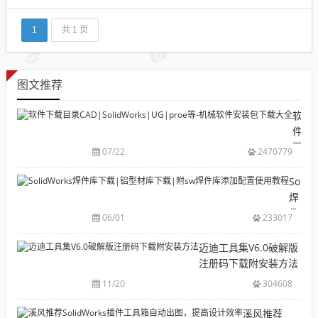
果说你不知道什么是office,小编告诉你word、excel
l、ppt你就明白了，他们统称office办公软件，今天给
大家分享一套高清的word视频...
1
共 1 页
图文推荐
软
件
下
07/22
2470779
载
目
Solid
录
焊
CAD|
件
06/01
233017
等-
库
机
下
迈迪工具集V6.0破解版
械
载|
注册码下载附安装方法
软
铝
11/20
304608
件
型
安
材
溪风推荐