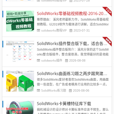
solidworks教程VIP
2023-07-28
所以有从事钣金行业的学员可以下载学习参考，提高
自己的使用技能。...
SolidWorks零基础视频教程-2016-2025版学习必备
推荐理由： 溪风老师最新力作，SolidWorks零基础视
频教程，以2019软件为载体进行讲解，适合SolidWor
ks2016-2025版本学习，溪风老师一贯简洁明了的语
solidworks教程VIP
2023-07-31
言风格，通过实战经验分享，给零基础的学员和自学
不系统的学员讲解SolidWorks的每个必学必会的...
SolidWorks插件整合版下载，适合各个版本SolidWorks
SolidWorks插件整合版简介：溪风分享的这个SolidW
orks整合版插件，整合度很高，我觉得最好的是他能
生成带参数特征的模型，而且适合SolidWorks各个版
solidworks插件
2026-08-08
本使用，原理是生成宏程序，然后再SolidWorks里面
执行宏建模。插件整合了21个插件，包含了设计中常
SolidWorks曲面练习题之两步踢凳建模，看似曲面实则特征
用的三益精密、怡合达、米思米...
很多SolidWorks爱好者喜欢SolidWorks曲面，用曲面
做一些造型，在广告或者模具行业用的比较多一点，
其实在我们常规机械、非标设计、钣金加工等大的行
SolidWorks练习题
2026-08-06
业用的还是比较少的。所以整个互联网对于SolidWor
ks曲面的教程也不是很多，练习也相对比较的少。今
SolidWorks卡簧槽特征库下载
天这个SolidWorks练习题是两步踢...
搞机械设计的设计师对卡簧标准件应该不陌生，那么