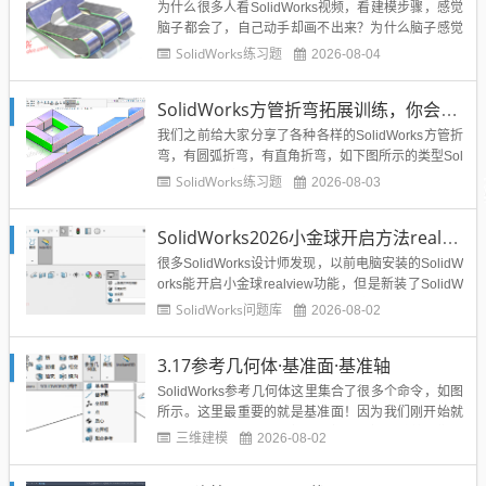
为什么很多人看SolidWorks视频，看建模步骤，感觉
脑子都会了，自己动手却画不出来？为什么脑子感觉
这个图不难，却不知道如何下手？你是否也有这种问
SolidWorks练习题
2026-08-04
题，那么告诉你，这就是缺乏练习，缺乏实战的表
现，脑子听，不去动手，软件是很难真正掌握的，所
SolidWorks方管折弯拓展训练，你会了吗？
以SolidWorks练习一定要坚持做，熟能生巧，熟能生
出更多...
我们之前给大家分享了各种各样的SolidWorks方管折
弯，有圆弧折弯，有直角折弯，如下图所示的类型Sol
idWorks方管折弯案例汇总：...
SolidWorks练习题
2026-08-03
SolidWorks2026小金球开启方法realview功能开启
很多SolidWorks设计师发现，以前电脑安装的SolidW
orks能开启小金球realview功能，但是新装了SolidW
orks2026之后小金球没有了，那么今天溪风就以我自
SolidWorks问题库
2026-08-02
己这台电脑SolidWorks2026开启小金球的步骤，分享
给大家。...
3.17参考几何体·基准面·基准轴
SolidWorks参考几何体这里集合了很多个命令，如图
所示。这里最重要的就是基准面！因为我们刚开始就
三个基准面，分别是前视、上视、右视，随着我们的
三维建模
2026-08-02
画图会出现模型面，但是复杂的构造这些面都不好
用，就需要我们新建基准面，然后再基准面上绘制草