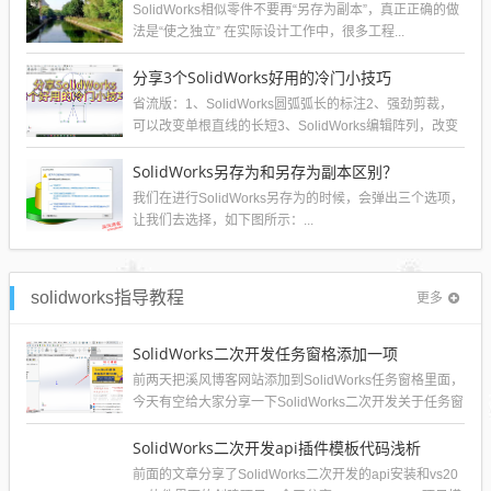
SolidWorks相似零件不要再“另存为副本”，真正正确的做
法是“使之独立” 在实际设计工作中，很多工程...
分享3个SolidWorks好用的冷门小技巧
省流版：1、SolidWorks圆弧弧长的标注2、强劲剪裁，
可以改变单根直线的长短3、SolidWorks编辑阵列，改变
阵列个数。...
SolidWorks另存为和另存为副本区别？
我们在进行SolidWorks另存为的时候，会弹出三个选项，
让我们去选择，如下图所示：...
solidworks指导教程
更多
SolidWorks二次开发任务窗格添加一项
前两天把溪风博客网站添加到SolidWorks任务窗格里面，
今天有空给大家分享一下SolidWorks二次开发关于任务窗
格菜单的添加。效...
SolidWorks二次开发api插件模板代码浅析
前面的文章分享了SolidWorks二次开发的api安装和vs20