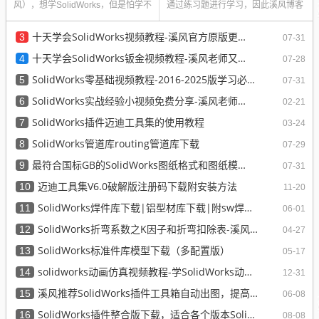
风），想学SolidWorks，但是怕学不
通过练习题进行学习，因此溪风博客
会，怕太难，怕没有信心，我的...
博主通过多年学习和使...
十天学会SolidWorks视频教程-溪风官方原版更新完毕
3
07-31
十天学会SolidWorks钣金视频教程-溪风老师又一经典力作
4
07-28
SolidWorks零基础视频教程-2016-2025版学习必备
5
07-31
SolidWorks实战经验小视频免费分享-溪风老师原创
6
02-21
SolidWorks插件迈迪工具集的使用教程
7
03-24
SolidWorks管道库routing管道库下载
8
07-29
最符合国标GB的SolidWorks图纸格式和图纸模板下载-溪风专用版
9
07-31
迈迪工具集V6.0破解版注册码下载附安装方法
10
11-20
SolidWorks焊件库下载|铝型材库下载|附sw焊件库添加配置使用教程
11
06-01
SolidWorks折弯系数之K因子和折弯扣除表-溪风推荐
12
04-27
SolidWorks标准件库模型下载（多配置版）
13
05-17
solidworks动画仿真视频教程-学SolidWorks动画必看视频
14
12-31
溪风推荐SolidWorks插件工具箱自动出图，提高设计效率
15
06-08
SolidWorks插件整合版下载，适合各个版本SolidWorks
16
08-08