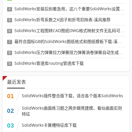
SolidWorks安装后别着急用，这八个重要SolidWorks设置可以提高你的画图效率
4
SolidWorks折弯系数之K因子和折弯扣除表-溪风推荐
5
SolidWorks工程图转CAD图纸DWG格式映射文件无乱码可分层-溪风亲测推荐
6
最符合国标GB的SolidWorks图纸格式和图纸模板下载-溪风专用版
7
SolidWorks压力弹簧拉力弹簧扭力弹簧涡卷弹簧自动生成宏程序下载
8
SolidWorks管道库routing管道库下载
9
最近发表
01
SolidWorks插件整合版下载，适合各个版本SolidWorks
SolidWorks曲面练习题之两步踢凳建模，看似曲面实则
02
特征
03
SolidWorks卡簧槽特征库下载