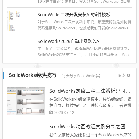
19软件里面的创建项目，今天分享SolidWorks api项目模
板的...
SolidWorks二次开发安装API插件模板
对于SolidWorks二次开发新手来说，最重要的就是如何将
代码连接到SolidWorks，也就是我们开发的SolidWorks
插件如何...
SolidWorks2026自动出图融入AI
早上看了一会公众号，被SolidWorks官方的消息震惊到，
SolidWorks2026支持 AI了，并且还可以自动出图，Solid
Wo...
SolidWorks经验技巧
更多
每天分享SolidWorks实战经验和技巧
SolidWorks螺纹三种画法辨析异同：装饰螺纹线、螺柱向导、螺纹特征
在SolidWorks外螺纹建模中，装饰螺纹线、螺
柱向导、螺纹特征是三种核心命令，三者建模
逻辑、模型属性、使用场景差异极大，也是新
2026-07-12
手最易混...
SolidWorks动画教程案例分享之圆管分料动画，重力自然滑落
我们之前给大家绘制过一个SolidWorks基座的