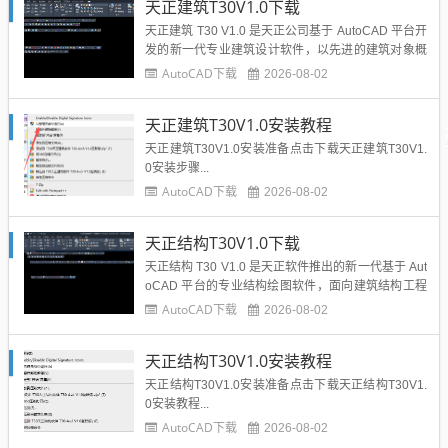
天正建筑T30V1.0下载
图。所以这一节非常的重要。基准面的属性管理器如
图所示，比较的简...
天正建筑 T30 V1.0 是天正公司基于 AutoCAD 平台开
发的新一代专业建筑设计软件，以先进的建筑对象概
念服务于建筑施工图设计。软件集成智能轴网、参数
AutoCAD下载
2026-08-02
化墙体门窗、楼梯、屋顶等专业构件，支持二三维联
动与批量编辑，新增建筑防火分区及疏散距离计算功
天正建筑T30V1.0安装教程
能，优化批量导出性能与图元重叠清理。采用多线程
加速...
天正建筑T30V1.0安装准备点击下载天正建筑T30V1.
0安装步骤...
AutoCAD下载
2026-08-02
天正结构T30V1.0下载
天正结构 T30 V1.0 是天正软件推出的新一代基于 Aut
oCAD 平台的专业结构绘图软件，面向建筑结构工程
师，遵循现行混凝土、抗震等国家规范。软件集成
AutoCAD下载
2026-08-02
梁、板、柱、基础、剪力墙绘图、配筋计算、平法施
工图绘制功能，实现建模、配筋、图纸输出一体化，
天正结构T30V1.0安装教程
支持二三维联动，优化批量编辑、配筋率校核、图纸
转存等...
天正结构T30V1.0安装准备点击下载天正结构T30V1.
0安装教程...
AutoCAD下载
2026-08-02