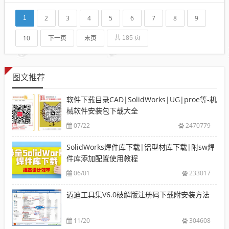
2
3
4
5
6
7
8
9
1
10
下一页
末页
共 185 页
图文推荐
软件下载目录CAD|SolidWorks|UG|proe等-机
械软件安装包下载大全
07/22
2470779
SolidWorks焊件库下载|铝型材库下载|附sw焊
件库添加配置使用教程
06/01
233017
迈迪工具集V6.0破解版注册码下载附安装方法
11/20
304608