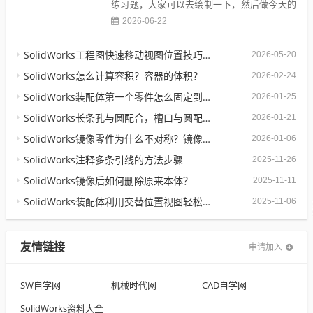
练习题，大家可以去绘制一下，然后做今天的
这个动画。SolidWorks钣金基座练习题...
2026-06-22
SolidWorks工程图快速移动视图位置技巧，溪风实战分享
2026-05-20
SolidWorks怎么计算容积？容器的体积？
2026-02-24
SolidWorks装配体第一个零件怎么固定到中心原点？90%的人一开始就做错了
2026-01-25
SolidWorks长条孔与圆配合，槽口与圆配合超快方法
2026-01-21
SolidWorks镜像零件为什么不对称？镜像命令使用详解
2026-01-06
SolidWorks注释多条引线的方法步骤
2025-11-26
SolidWorks镜像后如何删除原来本体？
2025-11-11
SolidWorks装配体利用交替位置视图轻松实现两种状态工程图纸
2025-11-06
友情链接
申请加入
SW自学网
机械时代网
CAD自学网
SolidWorks资料大全