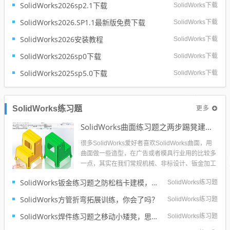
SolidWorks2026sp2.1下载
SolidWorks下载
核心革新在于AI智能化升级。全新智能设计助手Le
o与AURA彻底打...
SolidWorks2026.SP1.1最新版免费下载
SolidWorks下载
SolidWorks2026安装教程
SolidWorks下载
SolidWorks2026sp0下载
SolidWorks下载
SolidWorks2025sp5.0下载
SolidWorks下载
更多
SolidWorks练习题
SolidWorks曲面练习题之两步踢凳建模，看似曲面实则特征
很多SolidWorks爱好者喜欢SolidWorks曲面，用
曲面做一些造型，在广告或者模具行业用的比较多
一点，其实在我们常规机械、非标设计、钣金加工
等大的行业用的还是比较少的。所以整个互联网对
SolidWorks钣金练习题之防松档卡建模，钣金命令综合练习
SolidWorks练习题
于SolidWorks曲面的教程也不是很多，练习也相对
比较的少。今天这个SolidWorks练习题是两步踢...
SolidWorks方管折弯拓展训练，你会了吗？
SolidWorks练习题
SolidWorks焊件练习题之移动小矮凳，思路对了就不难
SolidWorks练习题