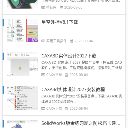
卡簧槽用SolidWorks怎么画卡簧槽呢？很多人会说，
查机械手册，查标准尺寸，然后SolidWorks画草图旋
特征库
2026-08-05
转切除就出来了。但是这样是不是特别慢呢？所以溪
风制作了这个SolidWorks卡簧槽特征库，希望可以提
星空外挂V8.1下载
高大家的设计效率。...
...
实用工具插件
2026-08-04
CAXA3D实体设计2027下载
CAXA 3D 实体设计 2027 是国产自主可控三维 CAD
软件，支持创新、工程双建模模式，搭载专利三维球
工具，兼顾直接编辑与参数化建模。版本优化大装配
CAXA下载
2026-08-04
性能，可处理十万级零部件模型，实现 3D‑BOM 与二
维明细表双向联动，一处修改全局同步。新增智能紧
CAXA3d实体设计2027安装教程
固件、交叉曲线、曲面曲率测量等功能，渲染与装...
CAXA3D实体设计2027安装准备点击下载CAXA3D实
体设计2027安装教程...
CAXA下载
2026-08-04
SolidWorks钣金练习题之防松档卡建模，钣金命令综合练习