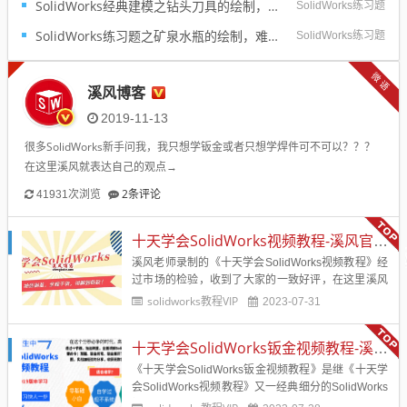
SolidWorks经典建模之钻头刀具的绘制，螺纹收尾是关键技巧
SolidWorks练习题
SolidWorks练习题之矿泉水瓶的绘制，难度不大主要是顶部螺纹的处理
SolidWorks练习题
微语
溪风博客
2019-11-13
很多SolidWorks新手问我，我只想学钣金或者只想学焊件可不可以？？？
在这里溪风就表达自己的观点→
2条评论
41931次浏览
十天学会SolidWorks视频教程-溪风官方原版更新完毕
溪风老师录制的《十天学会SolidWorks视频教程》经
过市场的检验，收到了大家的一致好评，在这里溪风
要感谢大家的支持与信赖。 在这里就给一直支持溪
solidworks教程VIP
2023-07-31
风博客的会员朋友提供原版高清视频教程下载地址，
文末提供下载学习。希望大家能够从《十天学会...
十天学会SolidWorks钣金视频教程-溪风老师又一经典力作
《十天学会SolidWorks钣金视频教程》是继《十天学
会SolidWorks视频教程》又一经典细分的SolidWorks
视频教程，更加侧重SolidWorks钣金这一块的教程，