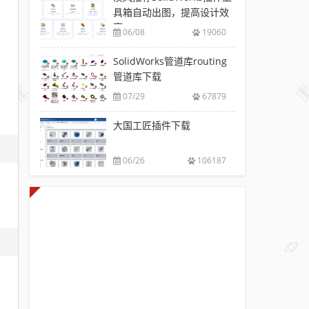
具箱自动出图，提高设计效
率
06/08
19060
SolidWorks管道库routing
管道库下载
07/29
67879
大国工匠插件下载
06/26
106187