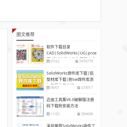
图文推荐
软件下载目录
CAD|SolidWorks|UG|proe
等-机械软件安装包下载大全
07/22
2470779
SolidWorks焊件库下载|铝
型材库下载|附sw焊件库添
加配置使用教程
06/01
233017
迈迪工具集V6.0破解版注册
码下载附安装方法
11/20
304608
溪风推荐SolidWorks插件工