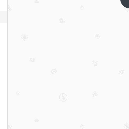
下一篇
TK13（附做
题步骤）