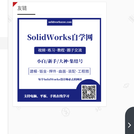
友链
SolidWorks
练习题之
catics3D19-