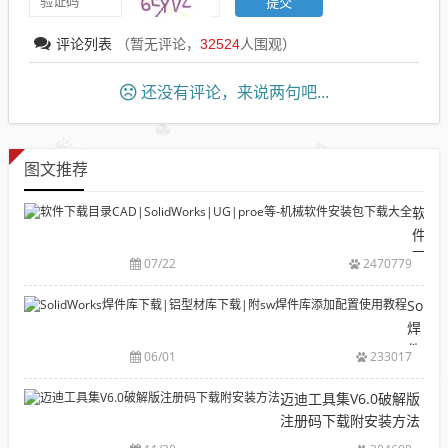
评论列表
（暂无评论，
32524
人围观）
还没有评论，来说两句吧...
图文推荐
软
件
下
07/22
2470779
载
目
Solid
录
焊
CAD|
件
06/01
233017
等-
库
机
下
迈迪工具集V6.0破解版
械
载|
注册码下载附安装方法
软
铝