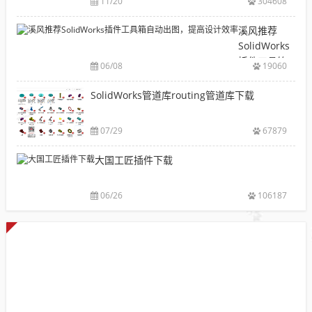
11/20
304608
件
型
安
材
溪风推荐
装
库
SolidWorks
包
下
插件工具箱
下
06/08
19060
载|
自动出图，
载
附
提高设计效
SolidWorks管道库routing管道库下载
大
sw
率
全
焊
件
07/29
67879
库
大国工匠插件下载
添
加
配
06/26
106187
置
使
用
教
程