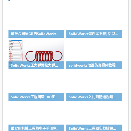
最符合国标GB的SolidWorks图纸格式和图纸模板下载-溪风专用版
SolidWorks焊件库下载|铝型材库下载|附sw焊件库添加配置使用教程
SolidWorks压力弹簧拉力弹簧扭力弹簧涡卷弹簧自动生成宏程序下载
solidworks动画仿真视频教程-学SolidWorks动画必看视频
SolidWorks工程图转CAD图纸DWG格式映射文件无乱码可分层-溪风亲测推荐
SolidWorks入门到精通视频教程（适合sw2018-2026）
最实用机械工程师电子手册免费下载
SolidWorks工程图实战精解（SolidWorks模板制作教程）pdf及随书光盘-