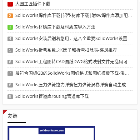
大国工匠插件下载
1
SolidWorks焊件库下载|铝型材库下载|附sw焊件库添加配置使用教程
2
SolidWorks材质库下载及材质库导入方法
3
SolidWorks安装后别着急用，这八个重要SolidWorks设置可以提高你的画图效率
4
SolidWorks折弯系数之K因子和折弯扣除表-溪风推荐
5
SolidWorks工程图转CAD图纸DWG格式映射文件无乱码可分层-溪风亲测推荐
6
最符合国标GB的SolidWorks图纸格式和图纸模板下载-溪风专用版
7
SolidWorks压力弹簧拉力弹簧扭力弹簧涡卷弹簧自动生成宏程序下载
8
SolidWorks管道库routing管道库下载
9
友链