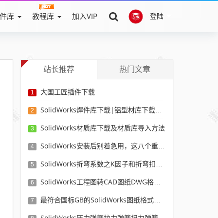
件库
教程库
加入VIP
登陆
站长推荐
热门文章
大国工匠插件下载
1
SolidWorks焊件库下载|铝型材库下载|附sw焊件库添加配置使用教程
2
SolidWorks材质库下载及材质库导入方法
3
SolidWorks安装后别着急用，这八个重要SolidWorks设置可以提高你的画图效率
4
SolidWorks折弯系数之K因子和折弯扣除表-溪风推荐
5
SolidWorks工程图转CAD图纸DWG格式映射文件无乱码可分层-溪风亲测推荐
6
最符合国标GB的SolidWorks图纸格式和图纸模板下载-溪风专用版
7
SolidWorks压力弹簧拉力弹簧扭力弹簧涡卷弹簧自动生成宏程序下载