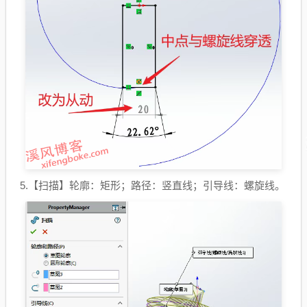
5.【扫描】轮廓：矩形；路径：竖直线；引导线：螺旋线。