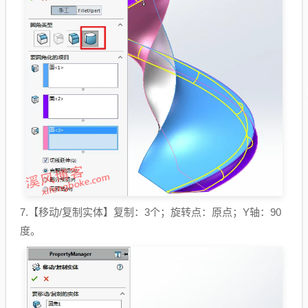
7.【移动/复制实体】复制：3个；旋转点：原点；Y轴：90
度。