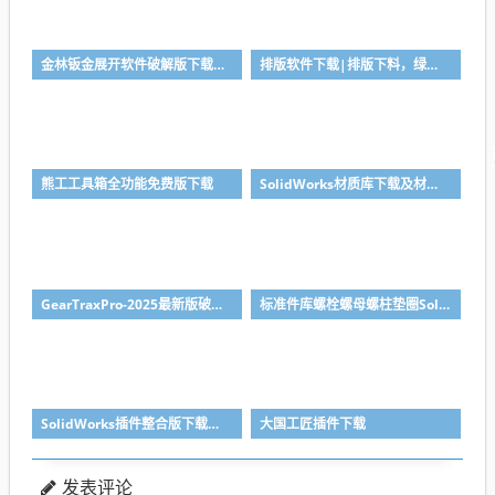
金林钣金展开软件破解版下载与安装使用教程
排版软件下载|排版下料，绿色免安装
熊工工具箱全功能免费版下载
SolidWorks材质库下载及材质库导入方法
GearTraxPro-2025最新版破解版下载，免注册免破解直接用SolidWorks齿轮/链轮/带轮插件
标准件库螺栓螺母螺柱垫圈SolidWorks标准件插件
SolidWorks插件整合版下载，适合各个版本SolidWorks
大国工匠插件下载
发表评论