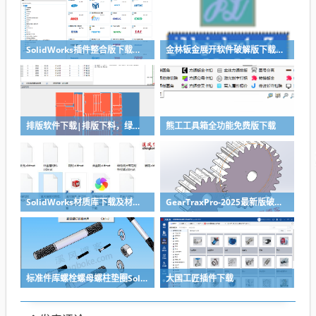
SolidWorks插件整合版下载，适合各个版本SolidWorks
金林钣金展开软件破解版下载与安装使用教程
排版软件下载|排版下料，绿色免安装
熊工工具箱全功能免费版下载
SolidWorks材质库下载及材质库导入方法
GearTraxPro-2025最新版破解版下载，免注册免破解直接用SolidWorks齿轮/链轮/带轮插件
标准件库螺栓螺母螺柱垫圈SolidWorks标准件插件
大国工匠插件下载