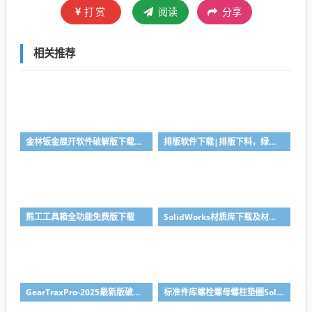
打赏
阅读
分享
相关推荐
金林钣金展开软件破解版下载与安装使用教程
排版软件下载|排版下料，绿色免安装
熊工工具箱全功能免费版下载
SolidWorks材质库下载及材质库导入方法
GearTraxPro-2025最新版破解版下载，免注册免破解直接用SolidWorks齿轮/链轮/带轮插件
标准件库螺栓螺母螺柱垫圈SolidWorks标准件插件