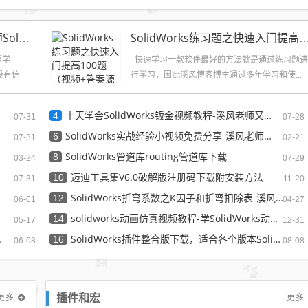
SolidWorks如何学习？溪风老师SolidWorks学习攻略
SolidWorks练习题之快速入门提高100题（视频+
想学
快速学习一款软件最好的方法就是通过练习题进
没有信
行学习，因此溪风博客博主通过多年学习和使...
十天学会SolidWorks钣金视频教程-溪风老师又一经典力作
4
07-31
07-28
SolidWorks实战经验小视频免费分享-溪风老师原创
6
07-31
02-21
SolidWorks管道库routing管道库下载
8
03-24
07-29
迈迪工具集V6.0破解版注册码下载附安装方法
10
07-31
11-20
SolidWorks折弯系数之K因子和折弯扣除表-溪风推荐
12
06-01
04-27
solidworks动画仿真视频教程-学SolidWorks动画必看视频
14
05-17
12-31
出图，提高设计效率
SolidWorks插件整合版下载，适合各个版本SolidWorks
16
06-08
08-08
更多
更多
插件和宏