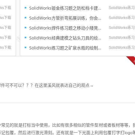
的最新三
计、钣金加工等大的行业用的还是比较少的
SolidWorks钣金练习题之防松档卡建模，钣金命令综合练习
orks下载
SolidWorks练
化升
所以整个互联网对于SolidWorks曲面的教程
...
不是很多，练习也相对比较的少。今天这个S
SolidWorks方管折弯拓展训练，你会了吗？
orks下载
SolidWorks练
lidWorks练习题是两步踢...
SolidWorks焊件练习题之移动小矮凳，思路对了就不难
orks下载
SolidWorks练
SolidWorks经典建模之钻头刀具的绘制，螺纹收尾是关键技巧
orks下载
SolidWorks练
SolidWorks练习题之矿泉水瓶的绘制，难度不大主要是顶部螺纹的处理
orks下载
SolidWorks练
想学焊件可不可以？？？在这里溪风就表达自己的观点→
s包覆命令常见的就是打标当中使用，比如有很多相似的管件型材或者板材等等，
记包覆，然后进行激光滑刻。还有就是一下光面上利用包覆打字打logo