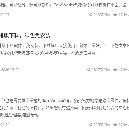
雕、可以蚀雕、还可以刻划。SolidWorks包覆命令可以包覆在平面、圆
rk...
0条评
-07-27
243次浏览
排版下料，绿色免安装
动排版下料软件，免安装，下载解压直接使用，效果非常好。1、下载文章
后我们把安装包移动到C盘或或D盘等，不要放在桌面。...
1条评
2026-07-26
1827次浏览
但也是需要重点掌握的SolidWorks命令。抽壳官方概念是镂空零件，保
在剩余面上创建薄壁特征。如果您没有选择面，则壳体将创建闭合的空心
属性管理器如图所示。...
0条评
-07-26
225次浏览