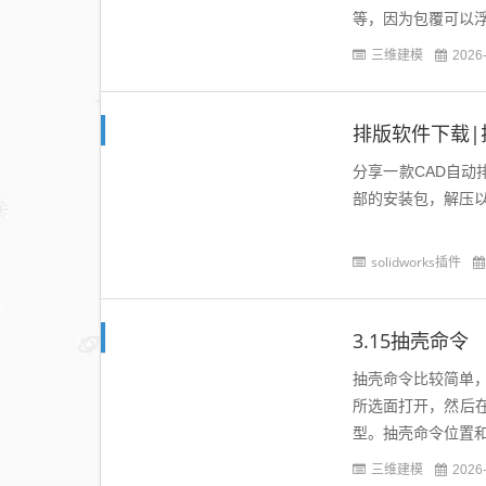
等，因为包覆可以浮
面、曲面上！SolidWo
三维建模
2026
排版软件下载|
分享一款CAD自
部的安装包，解压以
solidworks插件
3.15抽壳命令
抽壳命令比较简单，
所选面打开，然后
型。抽壳命令位置和
三维建模
2026