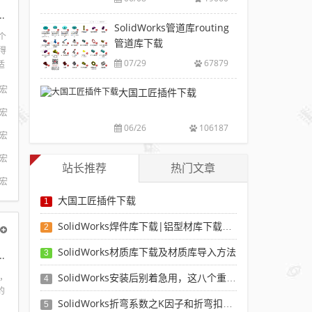
载|
解
荐
载
合版下载，适合各个版本SolidWorks
附
版
SolidWorks
SolidWorks管道库routing
大
sw
注
个
插
管道库下载
全
焊
册
得
件
件
07/29
67879
适
码
工
库
程
下
具
宏
大国工匠插件下载
添
件
载
箱
精
加
附
宏
自
配
安
06/26
106187
动
宏
置
装
出
使
方
宏
图，
站长推荐
热门文章
用
法
提
宏
教
高
大国工匠插件下载
程
1
设
计
SolidWorks焊件库下载|铝型材库下载|附sw焊件库添加配置使用教程
2
效
SolidWorks材质库下载及材质库导入方法
率
练习题之两步踢凳建模，看似曲面实则特征
3
SolidWorks安装后别着急用，这八个重要SolidWorks设置可以提高你的画图效率
面，
4
的
SolidWorks折弯系数之K因子和折弯扣除表-溪风推荐
5