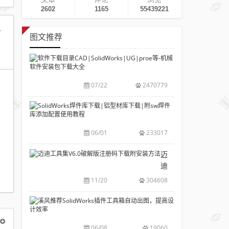
2602
1165
55439221
答案源文件）
图文推荐
软
件
下
07/22
2470779
载
目
SolidWorks
录
焊
CAD|SolidWork
件
06/01
233017
等-
库
机
下
迈
械
载|
迪
软
铝
工
11/20
304608
件
型
具
安
材
集
溪
装
库
V6.0
风
包
下
破
推
下
06/08
19060