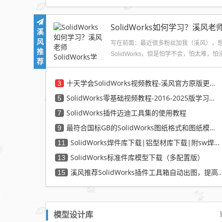
溪
风
写在前面：最近很多粉丝加我（溪风），
推
SolidWorks，但是怕学不会，怕太难，怕
荐
心，我的...
十天学会SolidWorks视频教程-溪风官方原版更新完毕
3
SolidWorks零基础视频教程-2016-2025版学习必备
5
SolidWorks插件迈迪工具集的使用教程
7
最符合国标GB的SolidWorks图纸格式和图纸模板下载-溪风专用版
9
SolidWorks焊件库下载|铝型材库下载|附sw焊件库添加配置使用教程
11
SolidWorks标准件库模型下载（多配置版）
13
溪风推荐SolidWorks插件工具箱自动
15
模型设计库