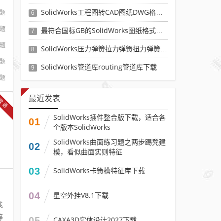
。
SolidWorks工程图转CAD图纸DWG格式映射文件无乱码可分层-溪风亲测推荐
习题
6
也
o
习题
最符合国标GB的SolidWorks图纸格式和图纸模板下载-溪风专用版
7
习题
SolidWorks压力弹簧拉力弹簧扭力弹簧涡卷弹簧自动生成宏程序下载
8
习题
SolidWorks管道库routing管道库下载
9
习题
最近发表
微语
SolidWorks插件整合版下载，适合各
01
个版本SolidWorks
SolidWorks曲面练习题之两步踢凳建
02
模，看似曲面实则特征
03
SolidWorks卡簧槽特征库下载
04
星空外挂V8.1下载
我
等
05
CAXA3D实体设计2027下载