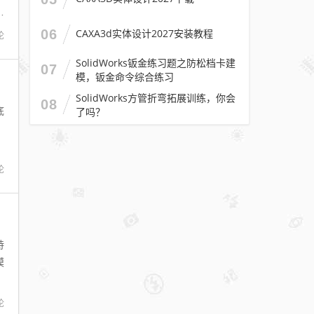
柱
06
CAXA3d实体设计2027安装教程
论
SolidWorks钣金练习题之防松档卡建
07
模，钣金命令综合练习
SolidWorks方管折弯拓展训练，你会
08
底
了吗？
论
持
模
论