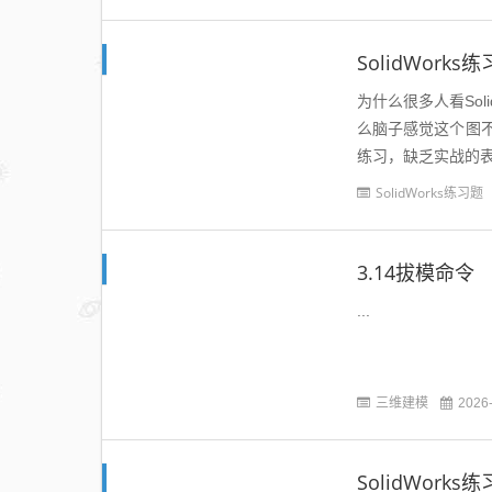
SolidWor
为什么很多人看So
么脑子感觉这个图
练习，缺乏实战的表
定要坚持做，熟能生
SolidWorks练习题
3.14拔模命令
...
三维建模
2026
SolidWor