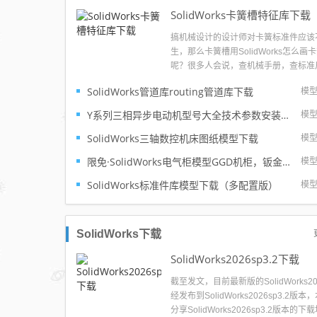
SolidWorks卡簧槽特征库下载
搞机械设计的设计师对卡簧标准件应该
生，那么卡簧槽用SolidWorks怎么画
呢？很多人会说，查机械手册，查标准
然后SolidWorks画草图旋转切除就出
SolidWorks管道库routing管道库下载
模
是这样是不是特别慢呢？所以溪风制作
SolidWorks卡簧槽特征库，希望可以
Y系列三相异步电动机型号大全技术参数安装尺寸及3d模型solidworks模型下载
模
的设计效率。...
SolidWorks三轴数控机床图纸模型下载
模
限免·SolidWorks电气柜模型GGD机柜，钣金特征参数完整
模
SolidWorks标准件库模型下载（多配置版）
模
SolidWorks下载
SolidWorks2026sp3.2下载
截至发文，目前最新版的SolidWorks20
经发布到SolidWorks2026sp3.2版本
分享SolidWorks2026sp3.2版本的下