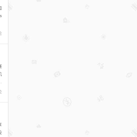
加
s
论
赛
机
结
论
享
设