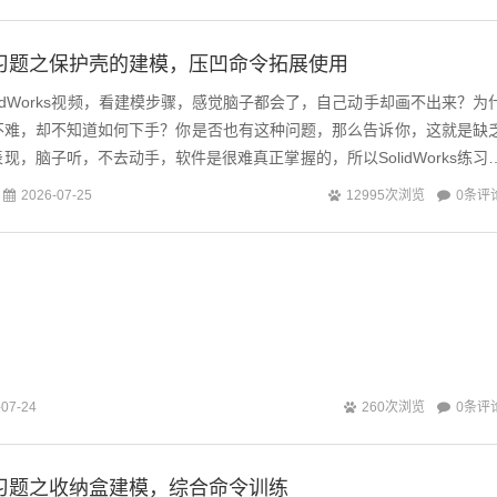
ks练习题之保护壳的建模，压凹命令拓展使用
lidWorks视频，看建模步骤，感觉脑子都会了，自己动手却画不出来？为
不难，却不知道如何下手？你是否也有这种问题，那么告诉你，这就是缺
现，脑子听，不去动手，软件是很难真正掌握的，所以SolidWorks练习
巧，熟能生出更多...
0条评
2026-07-25
12995次浏览
0条评
-07-24
260次浏览
ks练习题之收纳盒建模，综合命令训练