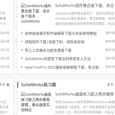
SolidWorks插件整
不陌
SolidWorks插件整合版简介：溪风分享的这
卡簧槽
SolidWorks整合版插件，整合度很高，我觉
尺寸，
最好的是他能生成带参数特征的模型，而且
来了。但
合SolidWorks各个版本使用，原理是生成宏
金林钣金展开软件破解版下载与安装使用教程
型设计库
插件和
了这个
序，然后再SolidWorks里面执行宏建模。插
提高大家
整合了21个插件，包含了设计中常用的三益
排版软件下载|排版下料，绿色免安装
型设计库
插件和
密、怡合达、米思米...
熊工工具箱全功能免费版下载
型设计库
插件和
SolidWorks材质库下载及材质库导入方法
型设计库
插件和
GearTraxPro-2025最新版破解版下载，免注册免破解直接用SolidWorks齿轮/链轮/带轮插件
型设计库
插件和
更多
更多
SolidWorks练习题
SolidWorks曲面
26已
很多SolidWorks爱好者喜欢SolidWorks曲
，本文将
用曲面做一些造型，在广告或者模具行业用
载地址S
比较多一点，其实在我们常规机械、非标设