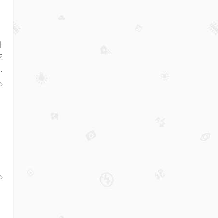
什
乏
一
论
论