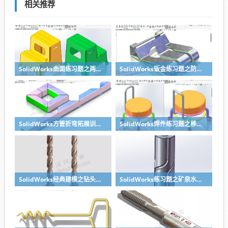
相关推荐
SolidWorks曲面练习题之两步踢凳建模，看似曲面实则特征
SolidWorks钣金练习题之防松档卡建模，钣金命令综合练习
SolidWorks方管折弯拓展训练，你会了吗？
SolidWorks焊件练习题之移动小矮凳，思路对了就不难
SolidWorks经典建模之钻头刀具的绘制，螺纹收尾是关键技巧
SolidWorks练习题之矿泉水瓶的绘制，难度不大主要是顶部螺纹的处理