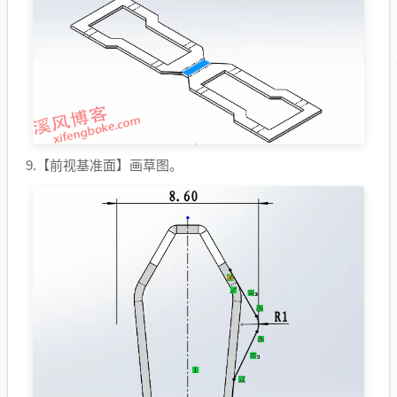
9.【前视基准面】画草图。