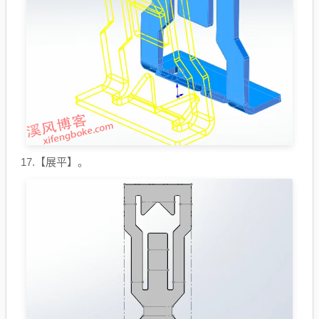
17.【展平】。