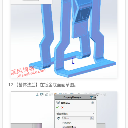
12.【基体法兰】在钣金底面画草图。