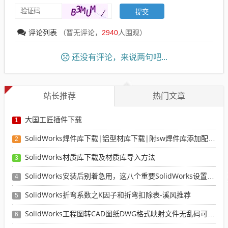
评论列表
（暂无评论，
2940
人围观）
还没有评论，来说两句吧...
站长推荐
热门文章
大国工匠插件下载
1
SolidWorks焊件库下载|铝型材库下载|附sw焊件库添加配置使用教程
2
SolidWorks材质库下载及材质库导入方法
3
SolidWorks安装后别着急用，这八个重要SolidWorks设置可以提高你的画图效率
4
SolidWorks折弯系数之K因子和折弯扣除表-溪风推荐
5
SolidWorks工程图转CAD图纸DWG格式映射文件无乱码可分层-溪风亲测推荐
6