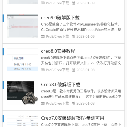
2、打开第二个文件夹，进行安装3、点击下一步4、
ProE/Creo下载
2023-01-09
接受协议，然后下一步，如下图所示5、点击下一
步，出现主机ID6、打开复制到C盘的license文件夹
creo9.0破解版下载
里面的文件，用记事本打开点击编辑-替...
Creo是整合了三个软件Pro/Engineer的参数化技术、
CoCreate的直接建模技术和ProductView的三维可视
化技术的新型CAD设计软件包，具备互操作性、开
ProE/Creo下载
2023-01-09
放、易用三大特点。 为设计过程中的每一名参与者适
时提供合适的解决方案。creo9.0破解版下载点击下载
creo8.0安装教程
提取码：6666...
creo8.0破解版下载点击下载creo8.0安装教程1、下载
安装包并解压，打开破解文件，2、依次打开破解文
件路径，如下图所示， 右击管理员身份运行第一个
ProE/Creo下载
2023-01-08
3、在键盘上按【Enter】键盘，生成一个【PTC_D_
SSQ】文件4、打开C盘，然后打开ProgramFiles，新
Creo8.0破解版下载
建一个文件夹PTC，然后将第...
creo8.0是一款非常优秀的三维软件，很多设计师采用
creo进行产品三维建模设计，这里分享的是creo8.0中
文破解版下载安装包，欢迎下载测试，希望可以帮助
ProE/Creo下载
2023-01-08
到大家。creo8.0破解版下载地址点击下载网盘提取码
6666解压密码：扫描下方二维码，关注我们微信公众
Creo7.0安装破解教程-亲测可用
号:xfbkgzh，回复“解压密码”获...
Creo7.0中文破解版下载：creo7.0软件下载：点击下