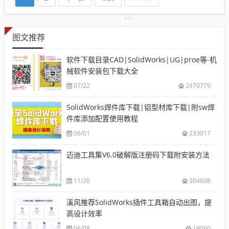
图文推荐
软件下载目录CAD|SolidWorks|UG|proe等-机
械软件安装包下载大全
07/22
2470779
SolidWorks焊件库下载|铝型材库下载|附sw焊
件库添加配置使用教程
06/01
233017
迈迪工具集V6.0破解版注册码下载附安装方法
11/20
304608
溪风推荐SolidWorks插件工具箱自动出图，提
高设计效率
06/08
19060