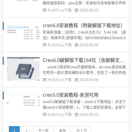
载网盘提取码：pixs注意：安装包内含有破解文件和
解压密码解压密码：扫码关注最底部的溪风博客公众
ProE/Creo下载
2020-09-10
号（xfbkgzh）,回复“解压密码”免费自动获取Creo7.0
安装破解教程1、下载上面的creo7.0安装包，注：cre
creo6.0安装教程（附破解版下载地址）
o7.0是软件安装包，...
安装前准备：[名称]：Creo6.0[大小]：5.44 GB [语
言]：简体中文 [安装环境]：Win7/Win8/Win10creo6.0
64位野火版破解版下载：点击下载网盘提取码：zpii
ProE/Creo下载
2019-09-06
解压密码：扫描下方二维码，关注我们微信公众号:xf
bkgzh...
Creo6.0破解版下载|64位（含破解文件）
creo6.0是目前creo的最新版本，ptc creo是目前最
优秀的一款计算机辅助设计套件，包括了一系列的组
件可以更高效、更经济地创造产品。博主今天带来了c
ProE/Creo下载
2019-09-06
reo6.0破解版64位下载，简体中文版，包含的破解文
件可以成功激活软件，支持64位windows7、...
creo5.0安装教程-亲测可用
creo5.0破解版下载准备：creo5.0下载地址：点击下
载creo5.0安装教程：1、下载上面的安装包，全部下
载下来，然后解压。解压后文件夹如下：2、复制我
ProE/Creo下载
2019-06-10
们的第一个文件夹LICENSE，然后粘贴到我们想要安
装的位置，比如我粘贴到D盘，如下图所示：3、然后
我们打开license文件夹，然后运行第...
2
下一页
末页
1
共 2 页