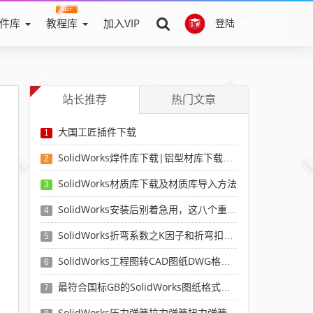
件库
教程库
加入VIP
登陆
站长推荐
热门文章
大国工匠插件下载
1
SolidWorks焊件库下载|铝型材库下载|附sw焊件库添加配置使用教程
2
SolidWorks材质库下载及材质库导入方法
3
SolidWorks安装后别着急用，这八个重要SolidWorks设置可以提高你的画图效率
4
SolidWorks折弯系数之K因子和折弯扣除表-溪风推荐
5
SolidWorks工程图转CAD图纸DWG格式映射文件无乱码可分层-溪风亲测推荐
6
最符合国标GB的SolidWorks图纸格式和图纸模板下载-溪风专用版
7
SolidWorks压力弹簧拉力弹簧扭力弹簧涡卷弹簧自动生成宏程序下载