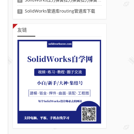
8
SolidWorks管道库routing管道库下载
9
友链