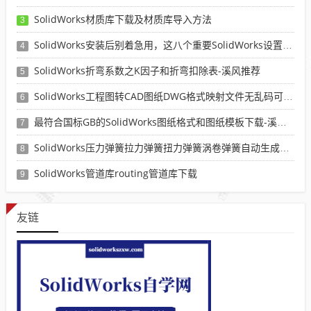
SolidWorks材质库下载及材质库导入方法
3
SolidWorks安装后别着急用，这八个重要SolidWorks设置可以提高你的画图效率
4
SolidWorks折弯系数之K因子和折弯扣除表-溪风推荐
5
SolidWorks工程图转CAD图纸DWG格式映射文件无乱码可分层-溪风亲测推荐
6
最符合国标GB的SolidWorks图纸格式和图纸模板下载-溪风专用版
7
SolidWorks压力弹簧拉力弹簧扭力弹簧涡卷弹簧自动生成宏程序下载
8
SolidWorks管道库routing管道库下载
9
友链