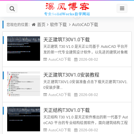
首页
软件下载
AutoCAD下载
您现在的位置：
天正建筑T30V1.0下载
天正建筑 T30 V1.0 是天正公司基于 AutoCAD 平台开
发的新一代专业建筑设计软件，以先进的建筑对象概
念服务于建筑施工图设计。软件集成智能轴网、参数
AutoCAD下载
2026-08-02
化墙体门窗、楼梯、屋顶等专业构件，支持二三维联
动与批量编辑，新增建筑防火分区及疏散距离计算功
天正建筑T30V1.0安装教程
能，优化批量导出性能与图元重叠清理。采用多线程
加速...
天正建筑T30V1.0安装准备点击下载天正建筑T30V1.
0安装步骤...
AutoCAD下载
2026-08-02
天正结构T30V1.0下载
天正结构 T30 V1.0 是天正软件推出的新一代基于 Aut
oCAD 平台的专业结构绘图软件，面向建筑结构工程
师，遵循现行混凝土、抗震等国家规范。软件集成
AutoCAD下载
2026-08-02