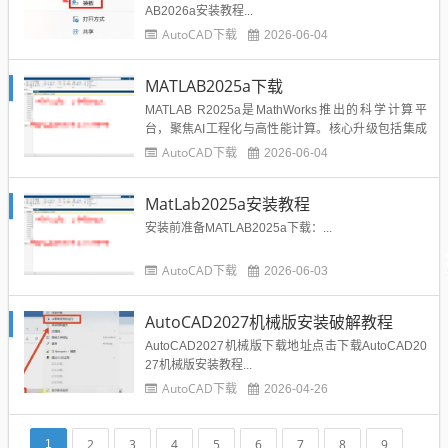
AB2026a安装教程...
AutoCAD下载
2026-06-04
MATLAB2025a下载
MATLAB R2025a是MathWorks推出的科学计算平
台，聚焦AI工程化与高性能计算。核心升级包括集成
生成式AI助手Copilot，支持自然语言代码生成；重构
AutoCAD下载
2026-06-04
桌面架构，新增深色模式及自定义侧边栏；优化GPU
调度与并行计算，显著提升仿真效率。该版本适配多
MatLab2025a安装教程
平台，为科研与工程提供一站式智能开发体验...
安装前准备MATLAB2025a下载：...
AutoCAD下载
2026-06-03
AutoCAD2027机械版安装破解教程
AutoCAD2027机械版下载地址点击下载AutoCAD20
27机械版安装教程...
AutoCAD下载
2026-04-26
2
3
4
5
6
7
8
9
1