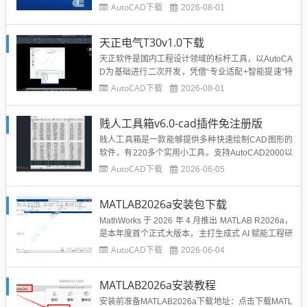
AutoCAD下载
2026-08-01
天正电气T30v1.0下载
天正软件是国内工程设计领域的标杆工具，以AutoCA
D为基础进行二次开发，凭借“专业适配+智能提速”特
性，成为建筑师、电气工程师的必备利器。本文分享
AutoCAD下载
2026-08-01
的是天正电气T30V1.0安装包，取自互联网，版权归
软件原作者所有，仅供下载测试，使用请主动支持正
贱人工具箱v6.0-cad插件免注册版
版软件。...
贱人工具箱是一款能够提供多种快速绘制CAD图形的
软件，有220多个实用小工具。支持AutoCAD2000以
上所有版本，无需安装，加载即可使用，绿色软件，
AutoCAD下载
2026-06-05
不修改任何CAD系统设置！一款非常不错的CAD插件
贱人工具箱界面截图...
MATLAB2026a安装包下载
MathWorks 于 2026 年 4 月推出 MATLAB R2026a，
是本年度首个正式大版本，主打生成式 AI 赋能工程研
发。版本新增 Simulink、Polyspace 两款 AI Copilot
AutoCAD下载
2026-06-04
助手，可智能生成仿真模型、排查代码漏洞、优化程
序，依托 Agentic AI 套件实现自然...
MATLAB2026a安装教程
安装前准备MATLAB2026a下载地址：点击下载MATL