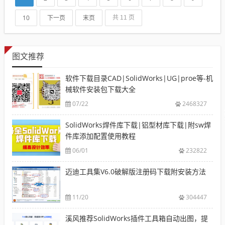
10
下一页
末页
共 11 页
图文推荐
软件下载目录CAD|SolidWorks|UG|proe等-机
械软件安装包下载大全
07/22
2468327
SolidWorks焊件库下载|铝型材库下载|附sw焊
件库添加配置使用教程
06/01
232822
迈迪工具集V6.0破解版注册码下载附安装方法
11/20
304447
溪风推荐SolidWorks插件工具箱自动出图，提