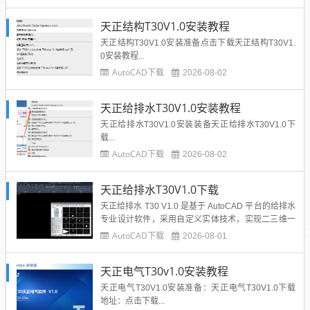
梁、板、柱、基础、剪力墙绘图、配筋计算、平法施
工图绘制功能，实现建模、配筋、图纸输出一体化，
天正结构T30V1.0安装教程
支持二三维联动，优化批量编辑、配筋率校核、图纸
转存等...
天正结构T30V1.0安装准备点击下载天正结构T30V1.
0安装教程...
AutoCAD下载
2026-08-02
天正给排水T30V1.0安装教程
天正给排水T30V1.0安装装备天正给排水T30V1.0下
载...
AutoCAD下载
2026-08-02
天正给排水T30V1.0下载
天正给排水 T30 V1.0 是基于 AutoCAD 平台的给排水
专业设计软件，采用自定义实体技术，实现二三维一
体化协同设计。软件覆盖室内给排水、消火栓、自动
AutoCAD下载
2026-08-01
喷淋、室外管网、海绵城市等全套设计模块，支持智
能布管、管线自动连接洁具、碰撞检查，可一键生成
天正电气T30v1.0安装教程
系统图、自动水力计算、材料统计与图纸标注。支持
管线...
天正电气T30V1.0安装准备：天正电气T30V1.0下载
地址：点击下载...