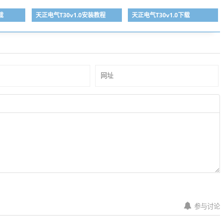
载
天正电气T30v1.0安装教程
天正电气T30v1.0下载
参与讨论