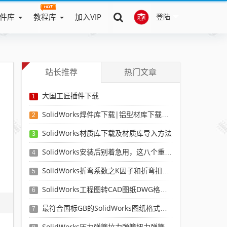
件库
教程库
加入VIP
登陆
站长推荐
热门文章
大国工匠插件下载
1
SolidWorks焊件库下载|铝型材库下载|附sw焊件库添加配置使用教程
2
SolidWorks材质库下载及材质库导入方法
3
SolidWorks安装后别着急用，这八个重要SolidWorks设置可以提高你的画图效率
4
SolidWorks折弯系数之K因子和折弯扣除表-溪风推荐
5
SolidWorks工程图转CAD图纸DWG格式映射文件无乱码可分层-溪风亲测推荐
6
最符合国标GB的SolidWorks图纸格式和图纸模板下载-溪风专用版
7
SolidWorks压力弹簧拉力弹簧扭力弹簧涡卷弹簧自动生成宏程序下载