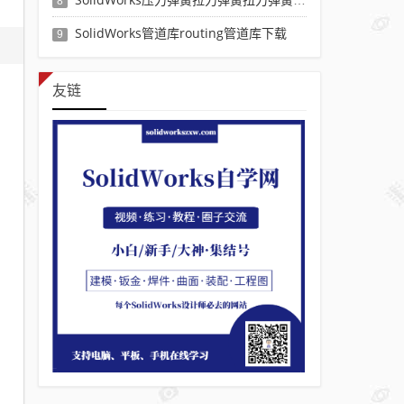
8
SolidWorks管道库routing管道库下载
9
友链