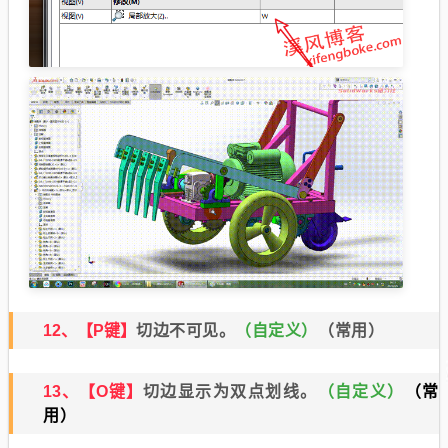
12、【P键】
切边不可见。
（自定义）
（常用）
13、【O键】
切边显示为双点划线。
（自定
义）
（常
用）