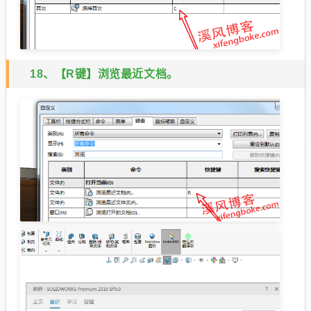
18、【R键】浏览最近文档。