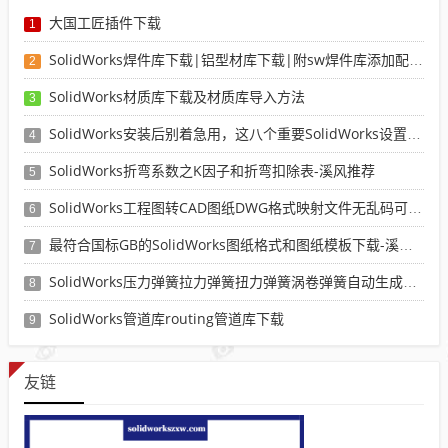
大国工匠插件下载
1
SolidWorks焊件库下载|铝型材库下载|附sw焊件库添加配置使用教程
2
SolidWorks材质库下载及材质库导入方法
3
SolidWorks安装后别着急用，这八个重要SolidWorks设置可以提高你的画图效率
4
SolidWorks折弯系数之K因子和折弯扣除表-溪风推荐
5
SolidWorks工程图转CAD图纸DWG格式映射文件无乱码可分层-溪风亲测推荐
6
最符合国标GB的SolidWorks图纸格式和图纸模板下载-溪风专用版
7
SolidWorks压力弹簧拉力弹簧扭力弹簧涡卷弹簧自动生成宏程序下载
8
SolidWorks管道库routing管道库下载
9
友链