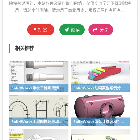
除特殊说明外，本站软件及资料取自网络，仅供交流学习下载测试使
用，请24小时删除，请勿用于商业用途，版权归原作者所有。
打赏
阅读
分享
相关推荐
SolidWorks螺纹三种画法辨析异同：装饰螺纹线、螺柱向导、螺纹特征
SolidWorks动画教程案例分享之圆管分料动画，重力自然滑落
SolidWorks工程图快速移动视图位置技巧，溪风实战分享
SolidWorks怎么计算容积？容器的体积？