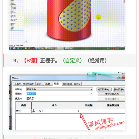
9、
【B键】
正视于。
（自定义）
（经常用）