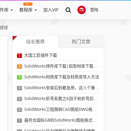
件库
教程库
加入VIP
登陆
快捷键
站长推荐
热门文章
大国工匠插件下载
1
SolidWorks焊件库下载|铝型材库下载|附sw焊件库添加配置使用教程
2
SolidWorks材质库下载及材质库导入方法
3
SolidWorks安装后别着急用，这八个重要SolidWorks设置可以提高你的画图效率
4
SolidWorks折弯系数之K因子和折弯扣除表-溪风推荐
5
SolidWorks工程图转CAD图纸DWG格式映射文件无乱码可分层-溪风亲测推荐
6
最符合国标GB的SolidWorks图纸格式和图纸模板下载-溪风专用版
7
SolidWorks压力弹簧拉力弹簧扭力弹簧涡卷弹簧自动生成宏程序下载