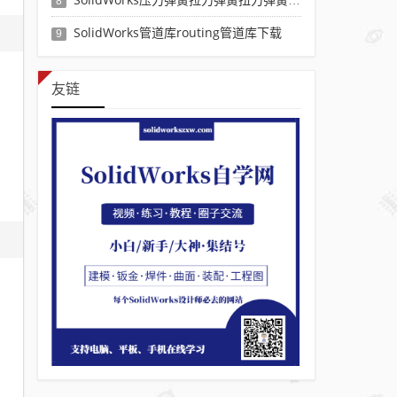
8
SolidWorks管道库routing管道库下载
9
友链