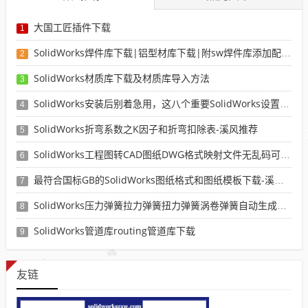
大国工匠插件下载
1
SolidWorks焊件库下载|铝型材库下载|附sw焊件库添加配置使用教程
2
SolidWorks材质库下载及材质库导入方法
3
SolidWorks安装后别着急用，这八个重要SolidWorks设置可以提高你的画图效率
4
SolidWorks折弯系数之K因子和折弯扣除表-溪风推荐
5
SolidWorks工程图转CAD图纸DWG格式映射文件无乱码可分层-溪风亲测推荐
6
最符合国标GB的SolidWorks图纸格式和图纸模板下载-溪风专用版
7
SolidWorks压力弹簧拉力弹簧扭力弹簧涡卷弹簧自动生成宏程序下载
8
SolidWorks管道库routing管道库下载
9
友链