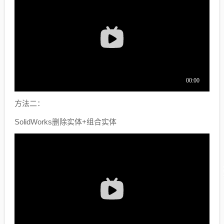
方法二：
SolidWorks删除实体+组合实体