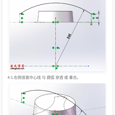
4-1.右侧竖直中心线 与 圆弧 穿透 或 重合。