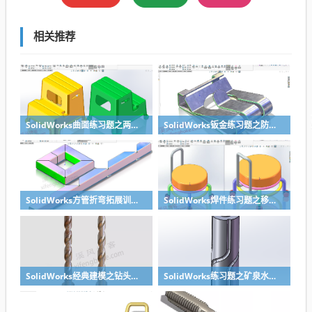
相关推荐
SolidWorks曲面练习题之两步踢凳建模，看似曲面实则特征
SolidWorks钣金练习题之防松档卡建模，钣金命令综合练习
SolidWorks方管折弯拓展训练，你会了吗？
SolidWorks焊件练习题之移动小矮凳，思路对了就不难
SolidWorks经典建模之钻头刀具的绘制，螺纹收尾是关键技巧
SolidWorks练习题之矿泉水瓶的绘制，难度不大主要是顶部螺纹的处理